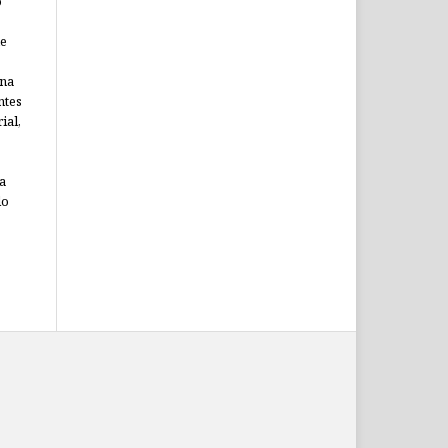
o
ne
ina
ntes
ial,
a
do