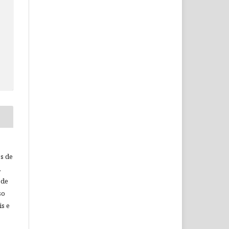
os de
.
 de
so
is e