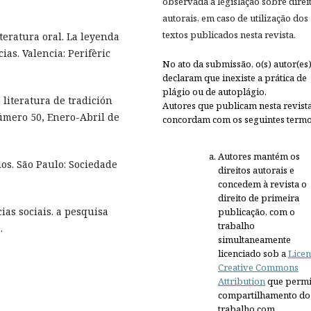
observada a legislação sobre direi
autorais, em caso de utilização dos
textos publicados nesta revista.
eratura oral. La leyenda
cias. Valencia: Perifèric
No ato da submissão, o(s) autor(es
declaram que inexiste a prática de
plágio ou de autoplágio.
literatura de tradición
Autores que publicam nesta revist
número 50, Enero-Abril de
concordam com os seguintes termo
Autores mantém os
s. São Paulo: Sociedade
direitos autorais e
concedem à revista o
direito de primeira
ias sociais. a pesquisa
publicação, com o
trabalho
.
simultaneamente
licenciado sob a
Licen
Creative Commons
Attribution
que permi
compartilhamento do
trabalho com