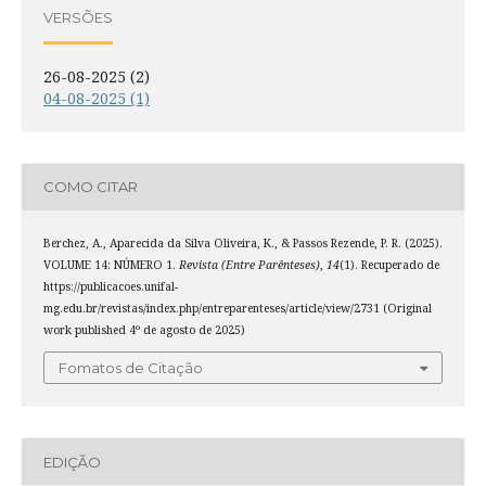
VERSÕES
26-08-2025 (2)
04-08-2025 (1)
COMO CITAR
Berchez, A., Aparecida da Silva Oliveira, K., & Passos Rezende, P. R. (2025).
VOLUME 14: NÚMERO 1.
Revista (Entre Parênteses)
,
14
(1). Recuperado de
https://publicacoes.unifal-
mg.edu.br/revistas/index.php/entreparenteses/article/view/2731 (Original
work published 4º de agosto de 2025)
Fomatos de Citação
EDIÇÃO