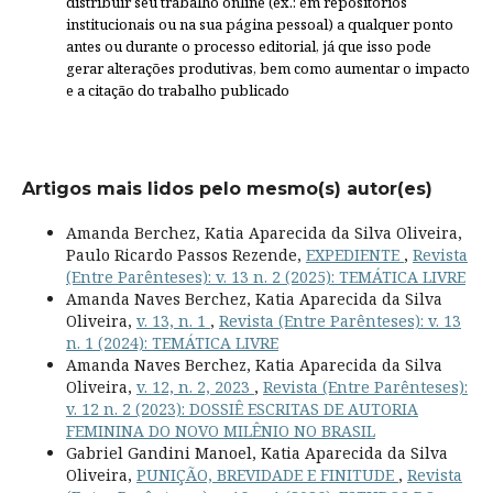
distribuir seu trabalho online (ex.: em repositórios
institucionais ou na sua página pessoal) a qualquer ponto
antes ou durante o processo editorial, já que isso pode
gerar alterações produtivas, bem como aumentar o impacto
e a citação do trabalho publicado
Artigos mais lidos pelo mesmo(s) autor(es)
Amanda Berchez, Katia Aparecida da Silva Oliveira,
Paulo Ricardo Passos Rezende,
EXPEDIENTE
,
Revista
(Entre Parênteses): v. 13 n. 2 (2025): TEMÁTICA LIVRE
Amanda Naves Berchez, Katia Aparecida da Silva
Oliveira,
v. 13, n. 1
,
Revista (Entre Parênteses): v. 13
n. 1 (2024): TEMÁTICA LIVRE
Amanda Naves Berchez, Katia Aparecida da Silva
Oliveira,
v. 12, n. 2, 2023
,
Revista (Entre Parênteses):
v. 12 n. 2 (2023): DOSSIÊ ESCRITAS DE AUTORIA
FEMININA DO NOVO MILÊNIO NO BRASIL
Gabriel Gandini Manoel, Katia Aparecida da Silva
Oliveira,
PUNIÇÃO, BREVIDADE E FINITUDE
,
Revista