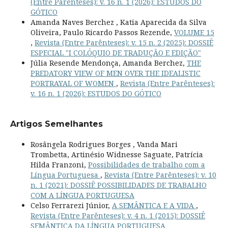
(Entre Parênteses): v. 16 n. 1 (2026): ESTUDOS DO
GÓTICO
Amanda Naves Berchez , Katia Aparecida da Silva
Oliveira, Paulo Ricardo Passos Rezende,
VOLUME 15
,
Revista (Entre Parênteses): v. 15 n. 2 (2025): DOSSIÊ
ESPECIAL "I COLÓQUIO DE TRADUÇÃO E EDIÇÃO"
Júlia Resende Mendonça, Amanda Berchez,
THE
PREDATORY VIEW OF MEN OVER THE IDEALISTIC
PORTRAYAL OF WOMEN
,
Revista (Entre Parênteses):
v. 16 n. 1 (2026): ESTUDOS DO GÓTICO
Artigos Semelhantes
Rosângela Rodrigues Borges , Vanda Mari
Trombetta, Artinésio Widnesse Saguate, Patrícia
Hilda Franzoni,
Possibilidades de trabalho com a
Língua Portuguesa
,
Revista (Entre Parênteses): v. 10
n. 1 (2021): DOSSIÊ POSSIBILIDADES DE TRABALHO
COM A LÍNGUA PORTUGUESA
Celso Ferrarezi Júnior,
A SEMÂNTICA E A VIDA
,
Revista (Entre Parênteses): v. 4 n. 1 (2015): DOSSIÊ
SEMÂNTICA DA LÍNGUA PORTUGUESA