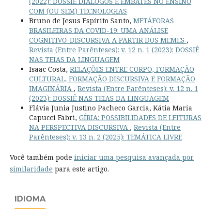
(2022): DOSSIÊ DIÁLOGOS E EMBATES NO ENSINO
COM (OU SEM) TECNOLOGIAS
Bruno de Jesus Espírito Santo,
METÁFORAS
BRASILEIRAS DA COVID-19: UMA ANÁLISE
COGNITIVO-DISCURSIVA A PARTIR DOS MEMES
,
Revista (Entre Parênteses): v. 12 n. 1 (2023): DOSSIÊ
NAS TEIAS DA LINGUAGEM
Isaac Costa,
RELAÇÕES ENTRE CORPO, FORMAÇÃO
CULTURAL, FORMAÇÃO DISCURSIVA E FORMAÇÃO
IMAGINÁRIA
,
Revista (Entre Parênteses): v. 12 n. 1
(2023): DOSSIÊ NAS TEIAS DA LINGUAGEM
Flávia Junia Justino Pacheco Garcia, Kátia Maria
Capucci Fabri,
GÍRIA: POSSIBILIDADES DE LEITURAS
NA PERSPECTIVA DISCURSIVA
,
Revista (Entre
Parênteses): v. 13 n. 2 (2025): TEMÁTICA LIVRE
Você também pode
iniciar uma pesquisa avançada por
similaridade
para este artigo.
IDIOMA