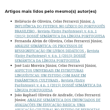
Artigos mais lidos pelo mesmo(s) autor(es)
Heliéucio de Oliveira, Celso Ferrarezi Júnior,
A
INFLUÊNCIA DO FUTEBOL NO LÉXICO DO PORTUGUÊS
BRASILEIRO
,
Revista (Entre Parênteses): v. 4 n. 1
(2015): DOSSIÊ SEMÂNTICA DA LÍNGUA PORTUGUESA
Fernanda Alvim de Oliveira, Celso Ferrarezi Júnior,
ANÁLISE SEMÂNTICA: OS PROCESSOS DE
RESSIGNIFICAÇÃO EM LIVROS DIDÁTICOS
,
Revista
(Entre Parênteses): v. 4 n. 1 (2015): DOSSIÊ
SEMÂNTICA DA LÍNGUA PORTUGUESA
José Luiz Moreira Júnior, Celso Ferrarezi Júnior,
ASPECTOS UNIVERSAIS EM ESTRUTURAS
LINGUÍSTICAS: UM ESTUDO COM BASE EM
PARÂMETROS CULTURAIS
,
Revista (Entre
Parênteses): v. 4 n. 1 (2015): DOSSIÊ SEMÂNTICA DA
LÍNGUA PORTUGUESA
João Raphael Oliveira de Andrade, Celso Ferrarezi
Júnior,
ANÁLISE SEMÂNTICA DOS ENUNCIADOS DE
AVALIAÇÕES EM EDUCAÇÃO BÁSICA: UMA
APLICAÇÃO CULTURAL NO ESTUDO DE RESPOSTAS