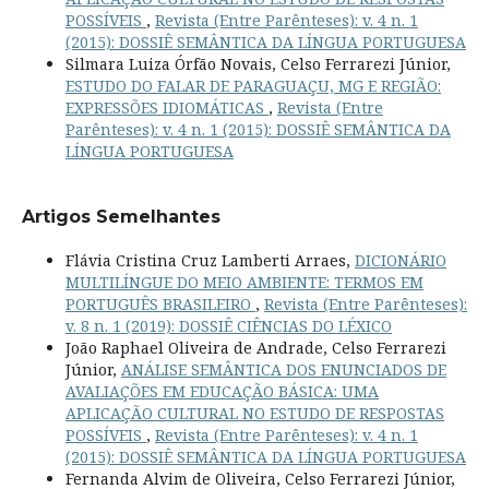
POSSÍVEIS
,
Revista (Entre Parênteses): v. 4 n. 1
(2015): DOSSIÊ SEMÂNTICA DA LÍNGUA PORTUGUESA
Silmara Luiza Órfão Novais, Celso Ferrarezi Júnior,
ESTUDO DO FALAR DE PARAGUAÇU, MG E REGIÃO:
EXPRESSÕES IDIOMÁTICAS
,
Revista (Entre
Parênteses): v. 4 n. 1 (2015): DOSSIÊ SEMÂNTICA DA
LÍNGUA PORTUGUESA
Artigos Semelhantes
Flávia Cristina Cruz Lamberti Arraes,
DICIONÁRIO
MULTILÍNGUE DO MEIO AMBIENTE: TERMOS EM
PORTUGUÊS BRASILEIRO
,
Revista (Entre Parênteses):
v. 8 n. 1 (2019): DOSSIÊ CIÊNCIAS DO LÉXICO
João Raphael Oliveira de Andrade, Celso Ferrarezi
Júnior,
ANÁLISE SEMÂNTICA DOS ENUNCIADOS DE
AVALIAÇÕES EM EDUCAÇÃO BÁSICA: UMA
APLICAÇÃO CULTURAL NO ESTUDO DE RESPOSTAS
POSSÍVEIS
,
Revista (Entre Parênteses): v. 4 n. 1
(2015): DOSSIÊ SEMÂNTICA DA LÍNGUA PORTUGUESA
Fernanda Alvim de Oliveira, Celso Ferrarezi Júnior,