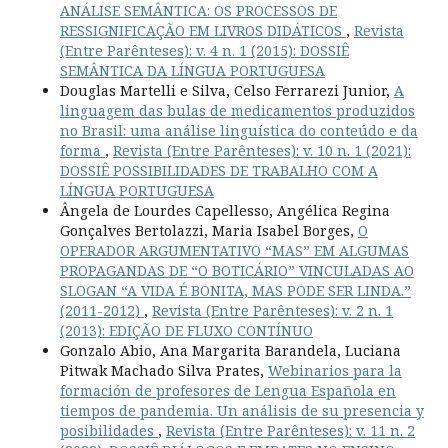
ANÁLISE SEMÂNTICA: OS PROCESSOS DE
RESSIGNIFICAÇÃO EM LIVROS DIDÁTICOS
,
Revista
(Entre Parênteses): v. 4 n. 1 (2015): DOSSIÊ
SEMÂNTICA DA LÍNGUA PORTUGUESA
Douglas Martelli e Silva, Celso Ferrarezi Junior,
A
linguagem das bulas de medicamentos produzidos
no Brasil: uma análise linguística do conteúdo e da
forma
,
Revista (Entre Parênteses): v. 10 n. 1 (2021):
DOSSIÊ POSSIBILIDADES DE TRABALHO COM A
LÍNGUA PORTUGUESA
Ângela de Lourdes Capellesso, Angélica Regina
Gonçalves Bertolazzi, Maria Isabel Borges,
O
OPERADOR ARGUMENTATIVO “MAS” EM ALGUMAS
PROPAGANDAS DE “O BOTICÁRIO” VINCULADAS AO
SLOGAN “A VIDA É BONITA, MAS PODE SER LINDA.”
(2011-2012)
,
Revista (Entre Parênteses): v. 2 n. 1
(2013): EDIÇÃO DE FLUXO CONTÍNUO
Gonzalo Abio, Ana Margarita Barandela, Luciana
Pitwak Machado Silva Prates,
Webinarios para la
formación de profesores de Lengua Española en
tiempos de pandemia. Un análisis de su presencia y
posibilidades
,
Revista (Entre Parênteses): v. 11 n. 2