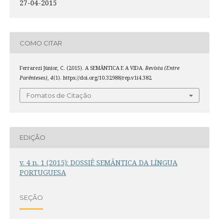
27-04-2015
COMO CITAR
Ferrarezi Júnior, C. (2015). A SEMÂNTICA E A VIDA.
Revista (Entre
Parênteses)
,
4
(1). https://doi.org/10.32988/rep.v1i4.382
Fomatos de Citação
EDIÇÃO
v. 4 n. 1 (2015): DOSSIÊ SEMÂNTICA DA LÍNGUA
PORTUGUESA
SEÇÃO