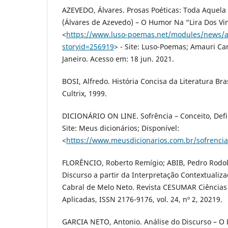
AZEVEDO, Álvares. Prosas Poéticas: Toda Aquel
(Álvares de Azevedo) – O Humor Na “Lira Dos Vin
<
https://www.luso-poemas.net/modules/news/ar
storyid=256919
> - Site: Luso-Poemas; Amauri Car
Janeiro. Acesso em: 18 jun. 2021.
BOSI, Alfredo. História Concisa da Literatura Bras
Cultrix, 1999.
DICIONÁRIO ON LINE. Sofrência – Conceito, Defi
Site: Meus dicionários; Disponível:
<
https://www.meusdicionarios.com.br/sofrencia
FLORÊNCIO, Roberto Remígio; ABIB, Pedro Rodol
Discurso a partir da Interpretação Contextualiz
Cabral de Melo Neto. Revista CESUMAR Ciências
Aplicadas, ISSN 2176-9176, vol. 24, nº 2, 20219.
GARCIA NETO, Antonio. Análise do Discurso – O 