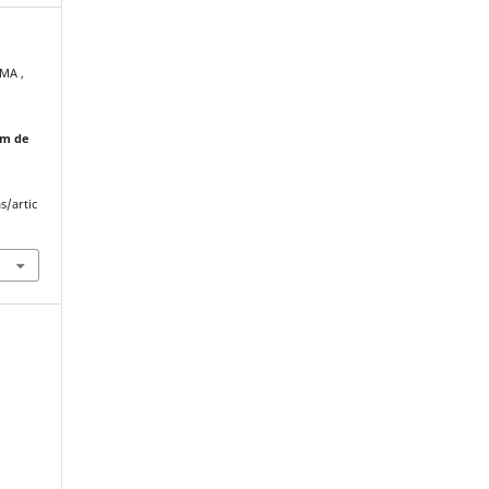
MA ,
em de
s/artic