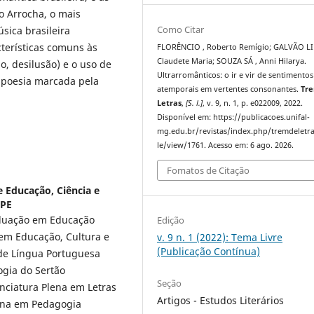
o Arrocha, o mais
Como Citar
sica brasileira
cterísticas comuns às
FLORÊNCIO , Roberto Remígio; GALVÃO LI
Claudete Maria; SOUZA SÁ , Anni Hilarya.
o, desilusão) e o uso de
Ultrarromânticos: o ir e vir de sentimentos
a poesia marcada pela
atemporais em vertentes consonantes.
Tr
Letras
,
[S. l.]
, v. 9, n. 1, p. e022009, 2022.
Disponível em: https://publicacoes.unifal-
mg.edu.br/revistas/index.php/tremdeletra
le/view/1761. Acesso em: 6 ago. 2026.
Fomatos de Citação
e Educação, Ciência e
oPE
duação em Educação
Edição
 em Educação, Cultura e
v. 9 n. 1 (2022): Tema Livre
(Publicação Contínua)
 de Língua Portuguesa
ogia do Sertão
Seção
nciatura Plena em Letras
Artigos - Estudos Literários
lena em Pedagogia