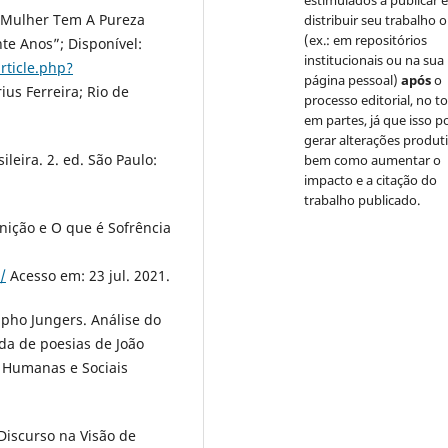
a Mulher Tem A Pureza
distribuir seu trabalho o
(ex.: em repositórios
te Anos”; Disponível:
institucionais ou na sua
ticle.php?
página pessoal)
após
o
ius Ferreira; Rio de
processo editorial, no t
em partes, já que isso 
gerar alterações produti
ileira. 2. ed. São Paulo:
bem como aumentar o
impacto e a citação do
trabalho publicado.
nição e O que é Sofrência
/
Acesso em: 23 jul. 2021.
pho Jungers. Análise do
ada de poesias de João
 Humanas e Sociais
Discurso na Visão de