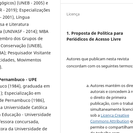
ógicos) (UNEB - 2005) e
 2019); Especializações
Licença
- 2001), Língua
a e Literatura
a (UNIVASF - 2014); MBA
1. Proposta de Política para
Membro dos Grupos de
Periódicos de Acesso Livre
e Conservação (UNEB),
); Pesquisador Visitante
Autores que publicam nesta revista
icidades, Movimentos
concordam com os seguintes termos
).
 Pernambuco - UPE
Autores mantém os dire
uco (1984), graduada em
autorais e concedem à r
); Especialização em
o direito de primeira
 de Pernambuco (1986),
publicação, com o traba
cia Universidade Católica
simultaneamente licenc
 Educação - Universidade
sob a
Licença Creative
Commons Attribution
q
ofessora concursada,
permite o compartilha
tora da Universidade de
do trabalho com