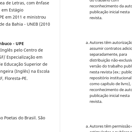
ea de Letras, com ênfase
reconhecimento da auto
e em Estágio
publicação inicial nesta
PE em 2011 e ministrou
revista.
de da Bahia - UNEB (2010
Autores têm autorizaçã
mbuco - UPE
assumir contratos adici
 Inglês pelo Centro de
separadamente, para
SF/ Especialização em
distribuição não-exclusi
de Educação Superior de
versão do trabalho publ
geira (Inglês) na Escola
nesta revista (ex.: publi
repositório institucional
, Floresta-PE.
como capítulo de livro)
reconhecimento de auto
publicação inicial nesta
revista.
o Poetas do Brasil. São
Autores têm permissão 
estimulados a publicar 