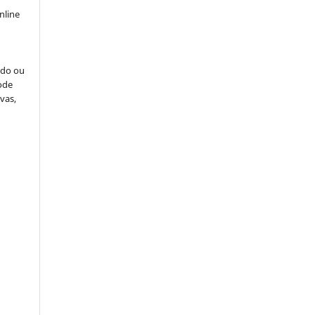
nline
odo ou
pode
vas,