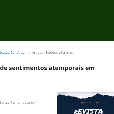
blicação Contínua)
/
Artigos - Estudos Literários
ir de sentimentos atemporais em
o Sertão Pernambucano -