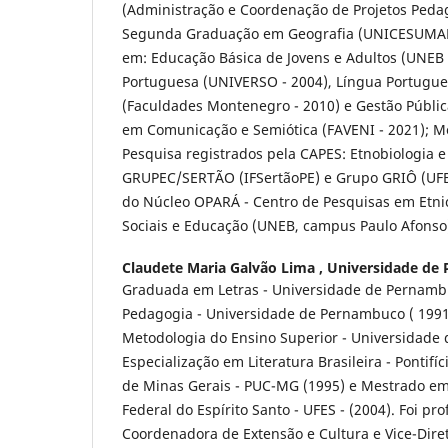
(Administração e Coordenação de Projetos Pedag
Segunda Graduação em Geografia (UNICESUMAR -
em: Educação Básica de Jovens e Adultos (UNEB 
Portuguesa (UNIVERSO - 2004), Língua Portugues
(Faculdades Montenegro - 2010) e Gestão Públic
em Comunicação e Semiótica (FAVENI - 2021); 
Pesquisa registrados pela CAPES: Etnobiologia 
GRUPEC/SERTÃO (IFSertãoPE) e Grupo GRIÔ (UFBA
do Núcleo OPARÁ - Centro de Pesquisas em Etn
Sociais e Educação (UNEB, campus Paulo Afonso
Claudete Maria Galvão Lima ,
Universidade de
Graduada em Letras - Universidade de Pernamb
Pedagogia - Universidade de Pernambuco ( 1991
Metodologia do Ensino Superior - Universidade
Especialização em Literatura Brasileira - Pontifí
de Minas Gerais - PUC-MG (1995) e Mestrado em
Federal do Espírito Santo - UFES - (2004). Foi pr
Coordenadora de Extensão e Cultura e Vice-Dire