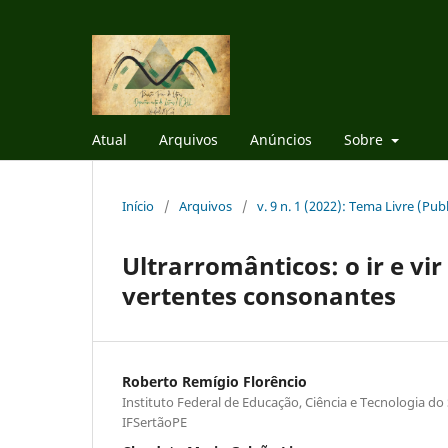
Atual
Arquivos
Anúncios
Sobre
Início
/
Arquivos
/
v. 9 n. 1 (2022): Tema Livre (Pu
Ultrarromânticos: o ir e v
vertentes consonantes
Roberto Remígio Florêncio
Instituto Federal de Educação, Ciência e Tecnologia d
IFSertãoPE