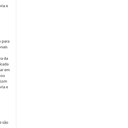
ria e
o para
onais
va da
icada
car em
 ou
, com
ria e
e são
e