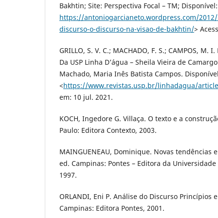
Bakhtin; Site: Perspectiva Focal – TM; Disponível:
https://antoniogarcianeto.wordpress.com/2012/
discurso-o-discurso-na-visao-de-bakhtin/
> Acess
GRILLO, S. V. C.; MACHADO, F. S.; CAMPOS, M. I. B
Da USP Linha D’água – Sheila Vieira de Camargo Gr
Machado, Maria Inês Batista Campos. Disponível
<
https://www.revistas.usp.br/linhadagua/articl
em: 10 jul. 2021.
KOCH, Ingedore G. Villaça. O texto e a construçã
Paulo: Editora Contexto, 2003.
MAINGUENEAU, Dominique. Novas tendências em 
ed. Campinas: Pontes – Editora da Universidade
1997.
ORLANDI, Eni P. Análise do Discurso Princípios 
Campinas: Editora Pontes, 2001.