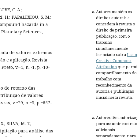
OVE, C. A.;
Autores mantém os
 H.; PAPALEXIOU, S. M.;
direitos autorais e
concedem à revista o
compound hazards in a
direito de primeira
Planetary Sciences,
publicação, com o
trabalho
simultaneamente
lizada de valores extremos
licenciado sob a
Licen
o e aplicação. Revista
Creative Commons
Attribution
que permi
reto, v.~1, n.~1, p.~10-
compartilhamento do
trabalho com
reconhecimento da
po de retorno das
autoria e publicação
tribuição de valores
inicial nesta revista.
vras, v.~29, n.~3, p.~657-
Autores têm autoriza
.; SILVA, M. T.;
para assumir contrat
adicionais
ipitação para análise das
separadamente, para