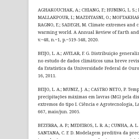
AGHAKOUCHAK, A.; CHIANG, F.; HUNING, L. S.; L
MALLAKPOUR, I.; MAZDIYASNI, O.; MOFTAKHARI,
RAGNO, E.; SADEGH, M. Climate extremes and 
warming world. A Annual Review of Earth and 
v.~48, n.~1, p.~519-548, 2020.
BEIJO, L. A.; AVELAR, F. G. Distribuição genera
no estudo de dados climáticos uma breve revisã
da Estatística da Universidade Federal de Ouro P
16, 2011.
BEIJO, L. A.; MUNIZ, J. A.; CASTRO NETO, P. Tem
precipitações máximas em lavras (MG) pela dis
extremos do tipo I. Ciência e Agrotecnologia, La
667, maio/jun. 2005.
BEZERRA, A. P.; MEDEIROS, L. R. A.; CUNHA, A. L. X
SANTANA, C. F. D. Modelagem preditiva da prec