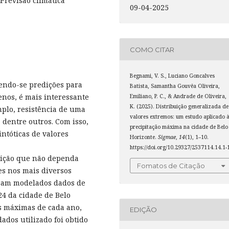
Previsão climática
09-04-2025
COMO CITAR
Begnami, V. S., Luciano Goncalves
endo-se predições para
Batista, Samantha Gouvêa Oliveira,
nos, é mais interessante
Emiliano, P. C., & Andrade de Oliveira,
K. (2025). Distribuição generalizada de
mplo, resistência de uma
valores extremos: um estudo aplicado 
 dentre outros. Com isso,
precipitação máxima na cidade de Belo
intóticas de valores
Horizonte.
Sigmae
,
14
(1), 1–10.
https://doi.org/10.29327/2537114.14.1-
buição que não dependa
Fomatos de Citação
es nos mais diversos
foram modelados dados de
24 da cidade de Belo
es máximas de cada ano,
EDIÇÃO
ados utilizado foi obtido