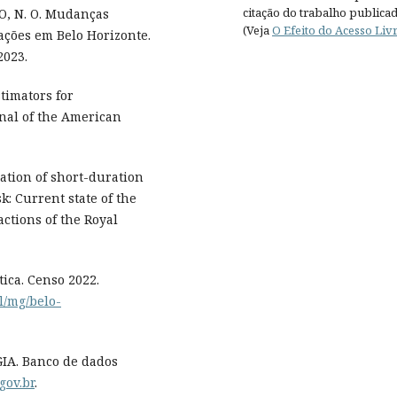
citação do trabalho publica
O, N. O. Mudanças
(Veja
O Efeito do Acesso Liv
ações em Belo Horizonte.
2023.
stimators for
rnal of the American
cation of short-duration
k: Current state of the
actions of the Royal
tica. Censo 2022.
il/mg/belo-
A. Banco de dados
gov.br
.