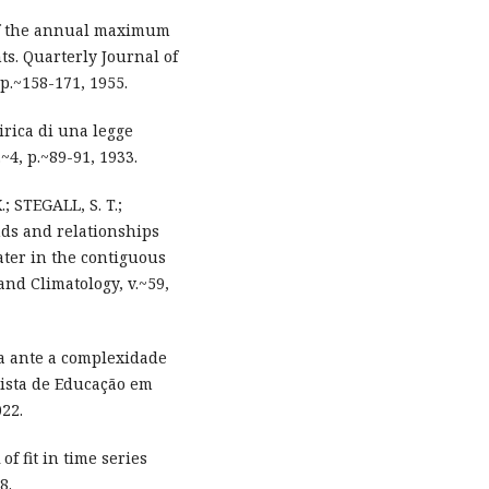
 of the annual maximum
s. Quarterly Journal of
 p.~158-171, 1955.
rica di una legge
.~4, p.~89-91, 1933.
.; STEGALL, S. T.;
nds and relationships
ater in the contiguous
and Climatology, v.~59,
a ante a complexidade
vista de Educação em
022.
of fit in time series
8.