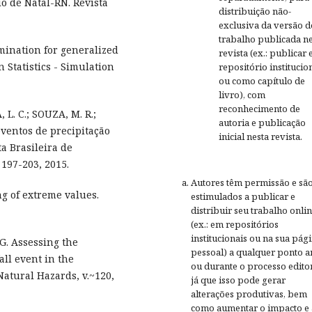
 de Natal-RN. Revista
distribuição não-
exclusiva da versão d
trabalho publicada ne
mination for generalized
revista (ex.: publicar
 Statistics - Simulation
repositório institucio
ou como capítulo de
livro), com
reconhecimento de
 L. C.; SOUZA, M. R.;
autoria e publicação
eventos de precipitação
inicial nesta revista.
a Brasileira de
 197-203, 2015.
Autores têm permissão e sã
ng of extreme values.
estimulados a publicar e
distribuir seu trabalho onli
(ex.: em repositórios
institucionais ou na sua pág
G. Assessing the
pessoal) a qualquer ponto a
ll event in the
ou durante o processo editor
Natural Hazards, v.~120,
já que isso pode gerar
alterações produtivas, bem
como aumentar o impacto e 