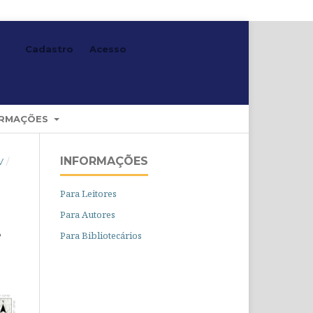
Cadastro
Acesso
Buscar
ORMAÇÕES
INFORMAÇÕES
V
/
Para Leitores
Para Autores
e
Para Bibliotecários