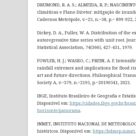
DRUMOND, R. A. S.; ALMEIDA, R. P.; NASCIMENT
climáticas e Plano Diretor: mitigação de inund
Cadernos Metrópole, v.~25, n.~58, p.~ 899-922, 
Dickey, D. A., Fuller, W. A. Distribution of the e
autoregressive time series with unit root. Jou
Statistical Association, 74(366), 427-431, 1979.
FOWLER, H. J.; WASKO, C.; PREIN, A. F. Intensifi
rainfall extremes and implications for flood ris
art and future directions. Philosophical Trans
Society A, v.~379, n.~2195, p.~20190541, 2021.
IBGE, Instituto Brasileiro de Geografia e Estatís
Disponível em:
https://cidades.ibge.gov.br/bras
horizonte/panorama
.
INMET, INSTITUTO NACIONAL DE METEOROLOGI
históricos. Disponível em:
https://bdmep.inmet.