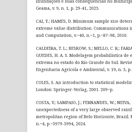
inundações e suas consequências no município
Geama, v. 9, n. 1, p. 29-41, 2023.
CAI, Y.; HAMES, D. Minimum sample size deter
extreme value distribution. Communications in
and Computation, v.~40, n.~1, p.~87–98, 2010.
CALDEIRA, T. L.; BESKOW, S.; MELLO, C. R.; FARIA,
GUEDES, H. A. S. Modelagem probabilística de 
extrema no estado do Rio Grande do Sul. Revist
Engenharia Agrícola e Ambiental, v. 19, n. 3, p.
COLES, S. An introduction to statistical modeli
London: Springer-Verlag, 2001. 209~p.
COSTA, V.; SAMPAIO, J.; FERNANDES, W.; NEIVA, 
unexpectedness of a very large observed rainfa
metropolitan region of Belo Horizonte, Brazil. 
n.~4, p.~3979-3994, 2024.