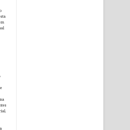
o
sta
 em
nal
o
ne
ina
ntes
ial,
a