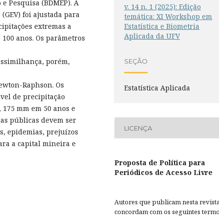
 e Pesquisa (BDMEP). A
v. 14 n. 1 (2025): Edição
(GEV) foi ajustada para
temática: XI Workshop em
Estatística e Biometria
cipitações extremas a
Aplicada da UFV
 e 100 anos. Os parâmetros
ssimilhança, porém,
SEÇÃO
Newton-Raphson. Os
Estatística Aplicada
vel de precipitação
, 175 mm em 50 anos e
cas públicas devem ser
LICENÇA
s, epidemias, prejuízos
ara a capital mineira e
Proposta de Política para
Periódicos de Acesso Livre
Autores que publicam nesta revist
concordam com os seguintes termo