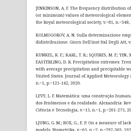
JENKINSON, A. F. The frequency distribution
(or minimum) values of meteorological element
the Royal meteorological society, v.~81, n.~348,
KOLMOGOROV, A. N. Sulla determinazione empi
didistribuzione. Giorn Dell'inst Ital Degli Att, v
KUNKEL, K. E.; KARL, T. R.; SQUIRES, M. F.; YIN, X
EASTERLING, D. R. Precipitation extremes: Tre
with average precipitation and precipitable w
United States. Journal of Applied Meteorology 
n.~1, p.~125-142, 2020.
LEVY, L. F. Matemática: uma construção human
dos fenômenos e da realidade. Alexandria: Re
Ciência e Tecnologia, v.~15, n.~1, p.~261-275, 2
LJUNG, G. M.; BOX, G., E. P. On a measure of lack 
models. Biometrika, v.~65, n.~2, p.~297-303, 197