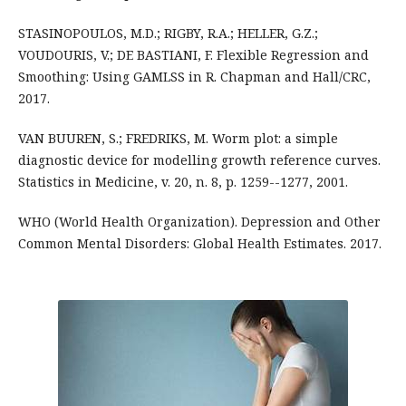
STASINOPOULOS, M.D.; RIGBY, R.A.; HELLER, G.Z.;
VOUDOURIS, V.; DE BASTIANI, F. Flexible Regression and
Smoothing: Using GAMLSS in R. Chapman and Hall/CRC,
2017.
VAN BUUREN, S.; FREDRIKS, M. Worm plot: a simple
diagnostic device for modelling growth reference curves.
Statistics in Medicine, v. 20, n. 8, p. 1259--1277, 2001.
WHO (World Health Organization). Depression and Other
Common Mental Disorders: Global Health Estimates. 2017.