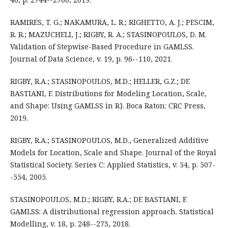
RAMIRES, T. G.; NAKAMURA, L. R.; RIGHETTO, A. J.; PESCIM,
R. R.; MAZUCHELI, J.; RIGBY, R. A.; STASINOPOULOS, D. M.
Validation of Stepwise-Based Procedure in GAMLSS.
Journal of Data Science, v. 19, p. 96--110, 2021.
RIGBY, R.A.; STASINOPOULOS, M.D.; HELLER, G.Z.; DE
BASTIANI, F. Distributions for Modeling Location, Scale,
and Shape: Using GAMLSS in R}. Boca Raton: CRC Press,
2019.
RIGBY, R.A.; STASINOPOULOS, M.D., Generalized Additive
Models for Location, Scale and Shape. Journal of the Royal
Statistical Society. Series C: Applied Statistics, v. 54, p. 507-
-554, 2005.
STASINOPOULOS, M.D.; RIGBY, R.A.; DE BASTIANI, F.
GAMLSS: A distributional regression approach. Statistical
Modelling, v. 18, p. 248--273, 2018.