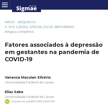
INÍCIO
/
ARQUIVOS
/
V. 13 N. 4 (2024): SPECIAL ISSUE: 68TH RBRAS
/
Artigos completos
Fatores associados à depressão
em gestantes na pandemia de
COVID-19
Vanessa Maculan Silvério
Universidade Federal de Lavras
Elias Sabe
Universidade Federal de Lavras
https://orcid.org/0000-0003-2649-0135