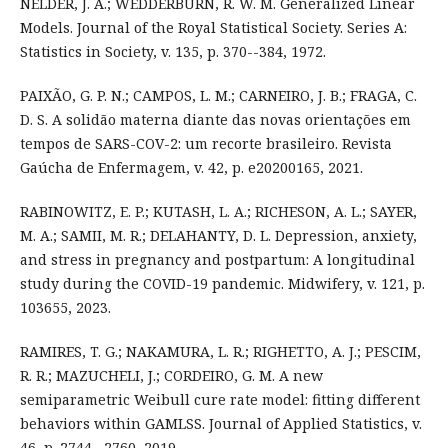
NELDER, J. A.; WEDDERBURN, R. W. M. Generalized Linear
Models. Journal of the Royal Statistical Society. Series A:
Statistics in Society, v. 135, p. 370--384, 1972.
PAIXÃO, G. P. N.; CAMPOS, L. M.; CARNEIRO, J. B.; FRAGA, C.
D. S. A solidão materna diante das novas orientações em
tempos de SARS-COV-2: um recorte brasileiro. Revista
Gaúcha de Enfermagem, v. 42, p. e20200165, 2021.
RABINOWITZ, E. P.; KUTASH, L. A.; RICHESON, A. L.; SAYER,
M. A.; SAMII, M. R.; DELAHANTY, D. L. Depression, anxiety,
and stress in pregnancy and postpartum: A longitudinal
study during the COVID-19 pandemic. Midwifery, v. 121, p.
103655, 2023.
RAMIRES, T. G.; NAKAMURA, L. R.; RIGHETTO, A. J.; PESCIM,
R. R.; MAZUCHELI, J.; CORDEIRO, G. M. A new
semiparametric Weibull cure rate model: fitting different
behaviors within GAMLSS. Journal of Applied Statistics, v.
46, p. 2744--2760, 2019.