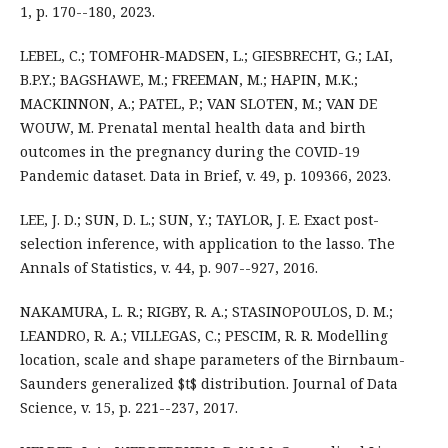
1, p. 170--180, 2023.
LEBEL, C.; TOMFOHR-MADSEN, L.; GIESBRECHT, G.; LAI,
B.P.Y.; BAGSHAWE, M.; FREEMAN, M.; HAPIN, M.K.;
MACKINNON, A.; PATEL, P.; VAN SLOTEN, M.; VAN DE
WOUW, M. Prenatal mental health data and birth
outcomes in the pregnancy during the COVID-19
Pandemic dataset. Data in Brief, v. 49, p. 109366, 2023.
LEE, J. D.; SUN, D. L.; SUN, Y.; TAYLOR, J. E. Exact post-
selection inference, with application to the lasso. The
Annals of Statistics, v. 44, p. 907--927, 2016.
NAKAMURA, L. R.; RIGBY, R. A.; STASINOPOULOS, D. M.;
LEANDRO, R. A.; VILLEGAS, C.; PESCIM, R. R. Modelling
location, scale and shape parameters of the Birnbaum-
Saunders generalized $t$ distribution. Journal of Data
Science, v. 15, p. 221--237, 2017.