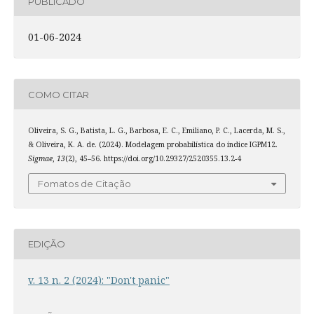
PUBLICADO
01-06-2024
COMO CITAR
Oliveira, S. G., Batista, L. G., Barbosa, E. C., Emiliano, P. C., Lacerda, M. S.,
& Oliveira, K. A. de. (2024). Modelagem probabilística do índice IGPM12.
Sigmae
,
13
(2), 45–56. https://doi.org/10.29327/2520355.13.2-4
Fomatos de Citação
EDIÇÃO
v. 13 n. 2 (2024): "Don't panic"