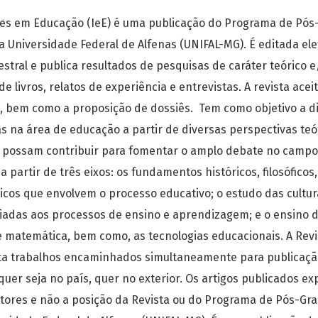
ões em Educação (IeE) é uma publicação do Programa de Pó
 Universidade Federal de Alfenas (UNIFAL-MG). É editada e
stral e publica resultados de pesquisas de caráter teórico e
e livros, relatos de experiência e entrevistas. A revista acei
 bem como a proposição de dossiês. Tem como objetivo a d
s na área de educação a partir de diversas perspectivas teó
 possam contribuir para fomentar o amplo debate no campo
 partir de três eixos: os fundamentos históricos, filosóficos,
gicos que envolvem o processo educativo; o estudo das cultur
adas aos processos de ensino e aprendizagem; e o ensino de 
 e matemática, bem como, as tecnologias educacionais. A Re
ta trabalhos encaminhados simultaneamente para publicaçã
 quer seja no país, quer no exterior. Os artigos publicados 
utores e não a posição da Revista ou do Programa de Pós-G