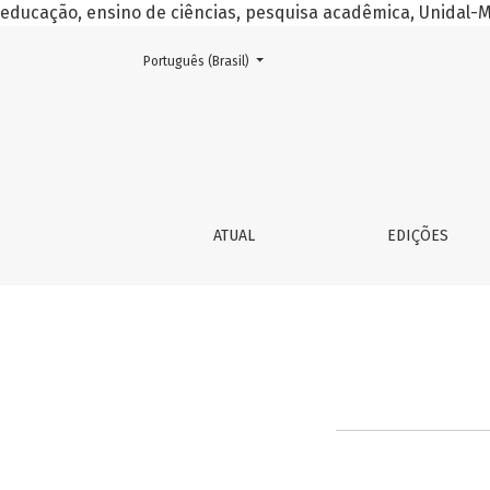
educação, ensino de ciências, pesquisa acadêmica, Unidal
##plugins.themes.healthSciences.language.toggle##
Português (Brasil)
Sobre a Revista
ATUAL
EDIÇÕES