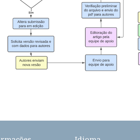
ormações
Idioma