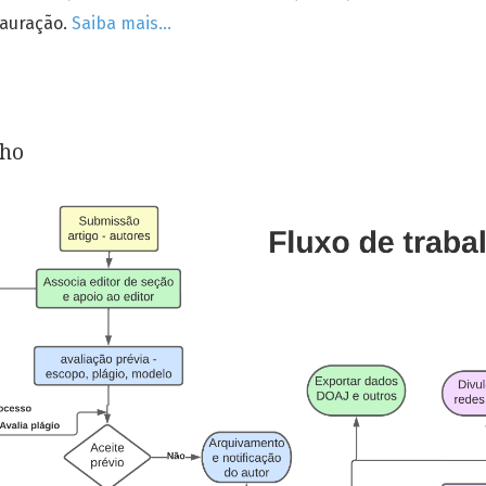
tauração.
Saiba mais...
lho