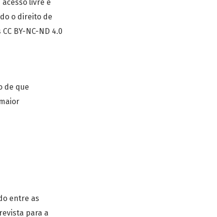
acesso livre e
ndo o direito de
s CC BY-NC-ND 4.0
io de que
 maior
ído entre as
revista para a