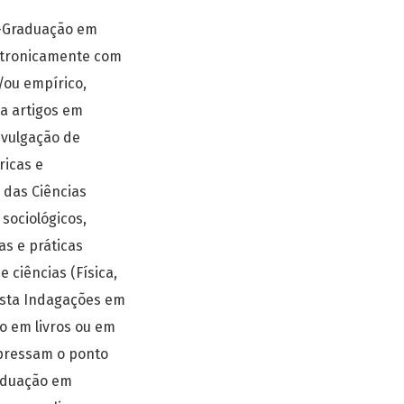
s-Graduação em
letronicamente com
/ou empírico,
ta artigos em
ivulgação de
ricas e
 das Ciências
 sociológicos,
as e práticas
ciências (Física,
vista Indagações em
o em livros ou em
expressam o ponto
raduação em