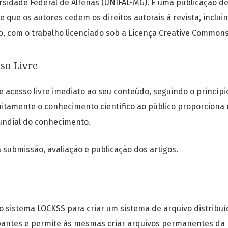
sidade Federal de Alfenas (UNIFAL-MG). É uma publicação de 
se que o
s autores cedem os direitos autorais à revista, inclui
o, com o trabalho licenciado sob a Licença Creative Common
sso Livre
ce acesso livre imediato ao seu conteúdo, seguindo o princíp
tuitamente o conhecimento científico ao público proporciona
ndial do conhecimento.
 submissão, avaliação e publicação dos artigos.
a o sistema LOCKSS para criar um sistema de arquivo distribu
ipantes e permite às mesmas criar arquivos permanentes da 