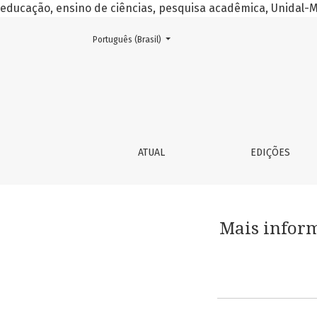
educação, ensino de ciências, pesquisa acadêmica, Unidal
##plugins.themes.healthSciences.language.toggle##
Português (Brasil)
Mais informações sobre o sistema de publica
ATUAL
EDIÇÕES
Mais inform