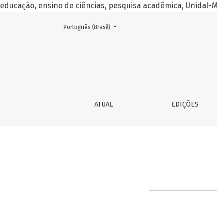
educação, ensino de ciências, pesquisa acadêmica, Unidal
##plugins.themes.healthSciences.language.toggle##
Português (Brasil)
Redefinir senha
ATUAL
EDIÇÕES