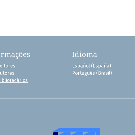
ormações
Idioma
eitores
Español (España)
Autores
Português (Brasil)
ibliotecários