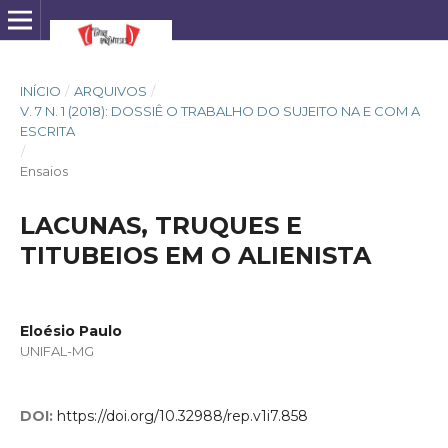
INÍCIO
/
ARQUIVOS
/
V. 7 N. 1 (2018): DOSSIÊ O TRABALHO DO SUJEITO NA E COM A
ESCRITA
/
Ensaios
LACUNAS, TRUQUES E
TITUBEIOS EM O ALIENISTA
Eloésio Paulo
UNIFAL-MG
DOI:
https://doi.org/10.32988/rep.v1i7.858