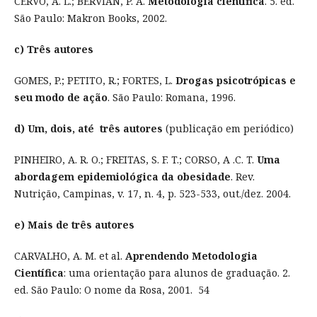
CERVO, A. L.; BERVIAN, P. A.
Metodologia científica
. 5. ed.
São Paulo: Makron Books, 2002.
c) Três autores
GOMES, P.; PETITO, R.; FORTES, L.
Drogas psicotrópicas e
seu modo de ação
. São Paulo: Romana, 1996.
d) Um, dois, até três autores
(publicação em periódico)
PINHEIRO, A. R. O.; FREITAS, S. F. T.; CORSO, A .C. T.
Uma
abordagem epidemiológica da obesidade
. Rev.
Nutrição, Campinas, v. 17, n. 4, p. 523-533, out./dez. 2004.
e) Mais de três autores
CARVALHO, A. M. et al.
Aprendendo Metodologia
Científica
: uma orientação para alunos de graduação. 2.
ed. São Paulo: O nome da Rosa, 2001. 54