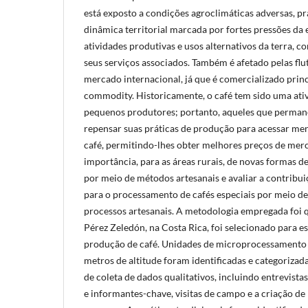
está exposto a condições agroclimáticas adversas, pr
dinâmica territorial marcada por fortes pressões da
atividades produtivas e usos alternativos da terra, 
seus serviços associados. Também é afetado pelas fl
mercado internacional, já que é comercializado pri
commodity. Historicamente, o café tem sido uma ati
pequenos produtores; portanto, aqueles que perma
repensar suas práticas de produção para acessar mer
café, permitindo-lhes obter melhores preços de merc
importância, para as áreas rurais, de novas formas d
por meio de métodos artesanais e avaliar a contribui
para o processamento de cafés especiais por meio d
processos artesanais. A metodologia empregada foi q
Pérez Zeledón, na Costa Rica, foi selecionado para e
produção de café. Unidades de microprocessamento 
metros de altitude foram identificadas e categorizada
de coleta de dados qualitativos, incluindo entrevist
e informantes-chave, visitas de campo e a criação de