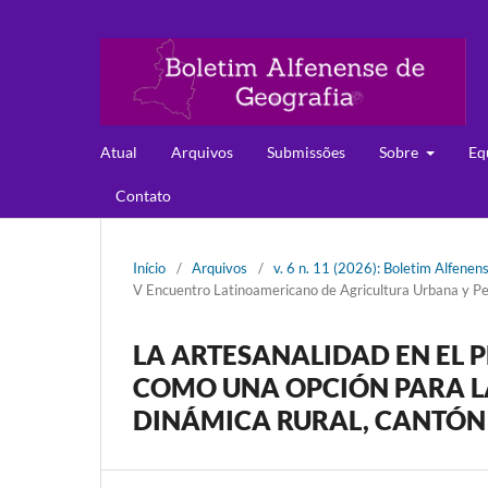
Atual
Arquivos
Submissões
Sobre
Eq
Contato
Início
/
Arquivos
/
v. 6 n. 11 (2026): Boletim Alfenen
V Encuentro Latinoamericano de Agricultura Urbana y Pe
LA ARTESANALIDAD EN EL 
COMO UNA OPCIÓN PARA LA
DINÁMICA RURAL, CANTÓN 