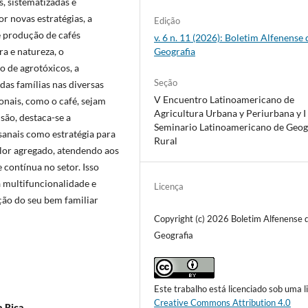
s, sistematizadas e
r novas estratégias, a
Edição
e produção de cafés
v. 6 n. 11 (2026): Boletim Alfenense 
ra e natureza, o
Geografia
o de agrotóxicos, a
Seção
 das famílias nas diversas
V Encuentro Latinoamericano de
onais, como o café, sejam
Agricultura Urbana y Periurbana y I
são, destaca-se a
Seminario Latinoamericano de Geog
esanais como estratégia para
Rural
alor agregado, atendendo aos
 contínua no setor. Isso
a multifuncionalidade e
Licença
ção do seu bem familiar
Copyright (c) 2026 Boletim Alfenense 
Geografia
Este trabalho está licenciado sob uma l
Creative Commons Attribution 4.0
a Rica