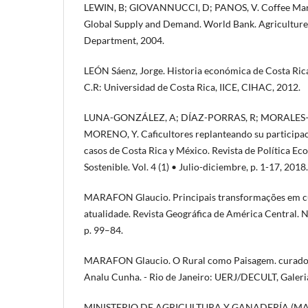
LEWIN, B; GIOVANNUCCI, D; PANOS, V. Coffee Mar
Global Supply and Demand. World Bank. Agricultur
Department, 2004.
LEÓN Sáenz, Jorge. Historia económica de Costa Rica 
C.R: Universidad de Costa Rica, IICE, CIHAC, 2012.
LUNA-GONZÁLEZ, A; DÍAZ-PORRAS, R; MORALES
MORENO, Y. Caficultores replanteando su participaci
casos de Costa Rica y México. Revista de Política E
Sostenible. Vol. 4 (1) • Julio-diciembre, p. 1-17, 2018.
MARAFON Glaucio. Principais transformações em cu
atualidade. Revista Geográfica de América Central. Nº
p. 99–84.
MARAFON Glaucio. O Rural como Paisagem. curado
Analu Cunha. - Rio de Janeiro: UERJ/DECULT, Galeria
MINISTERIO DE AGRICULTURA Y GANADERÍA (MAG)