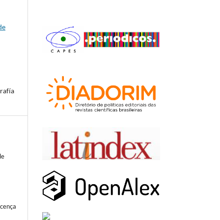
de
rafía
de
icença