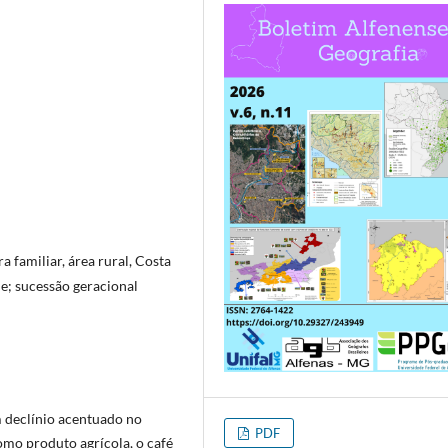
ra familiar, área rural, Costa
de; sucessão geracional
m declínio acentuado no
PDF
omo produto agrícola, o café