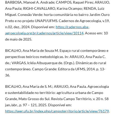
BARBOSA, Manoel A. Andrade; CAMPOS, Raquel Pires; ARAUJO,
Ana Paula; RIGHI-CAVALLARO, Karina Ocampo; RENDA, Luiz
Miguel. Conexão Verde: horta comunitária no bairro Jardim Ouro
Preto e no projeto UNAPI/UFMS. Cadernos de Agroecologia, v.19,
n.02, dez., 2024. Disponível em:
https://cadernos.aba-
agroecologia.org.br/cadernos/article/view/10114
. Acesso em: 10
de maio de 2025.
BICALHO, Ana Maria de Souza M. Espaço rural contemporâneo e
perspectivas teóricos metodológicas. In: ARAUJO, Ana Paula C.
de.; VARGAS, Icléia Albuquerque de. (Orgs.). Dinâmicas do rural
contemporâneo. Campo Grande: Editora da UFMS, 2014. p. 13-
36.
BICALHO, Ana Maria de S. M.; ARAUJO, Ana Paula. Agroecologia
e sustentabilidade no território: agricultura urbana de Campo
Grande, Mato Grosso do Sul. Revista Campo Território, v. 20 n. 58
jan./abr., p. 97 – 121, 2025. Disponível em:
https://seer.ufu.br/index.php/campoterritorio/article/view/76179
.