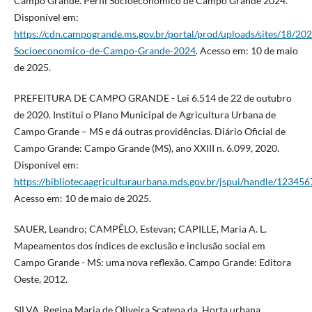
Campo Grande. Perfil Socioeconômico de Campo Grande 2024.
Disponível em:
https://cdn.campogrande.ms.gov.br/portal/prod/uploads/sites/18/202
Socioeconomico-de-Campo-Grande-2024
. Acesso em: 10 de maio
de 2025.
PREFEITURA DE CAMPO GRANDE - Lei 6.514 de 22 de outubro
de 2020. Institui o Plano Municipal de Agricultura Urbana de
Campo Grande – MS e dá outras providências. Diário Oficial de
Campo Grande: Campo Grande (MS), ano XXIII n. 6.099, 2020.
Disponível em:
https://bibliotecaagriculturaurbana.mds.gov.br/jspui/handle/12345
Acesso em: 10 de maio de 2025.
SAUER, Leandro; CAMPÊLO, Estevan; CAPILLE, Maria A. L.
Mapeamentos dos índices de exclusão e inclusão social em
Campo Grande - MS: uma nova reflexão. Campo Grande: Editora
Oeste, 2012.
SILVA, Regina Maria de Oliveira Scatena da. Horta urbana