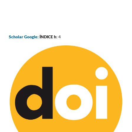
Scholar Google:
ÍNDICE h
: 4