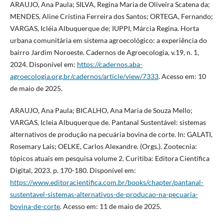
ARAUJO, Ana Paula; SILVA, Regina Maria de Oliveira Scatena da;
MENDES, Aline Cristina Ferreira dos Santos; ORTEGA, Fernando;
VARGAS, Icléia Albuquerque de; IUPPI, Márcia Regina. Horta
urbana comunitária em sistema agroecológico: a experiência do
bairro Jardim Noroeste. Cadernos de Agroecologia, v.19, n. 1,
2024. Disponível em:
https://cadernos.aba-
agroecologia.org.br/cadernos/article/view/7333
. Acesso em: 10
de maio de 2025.
ARAUJO, Ana Paula; BICALHO, Ana Maria de Souza Mello;
VARGAS, Icleia Albuquerque de. Pantanal Sustentável: sistemas
alternativos de produção na pecuária bovina de corte. In: GALATI,
Rosemary Lais; OELKE, Carlos Alexandre. (Orgs.). Zootecnia:
tópicos atuais em pesquisa volume 2. Curitiba: Editora Científica
Digital, 2023. p. 170-180. Disponível em:
https://www.editoracientifica.com.br/books/chapter/pantanal-
sustentavel-sistemas-alternativos-de-producao-na-pecuaria-
bovina-de-corte
. Acesso em: 11 de maio de 2025.