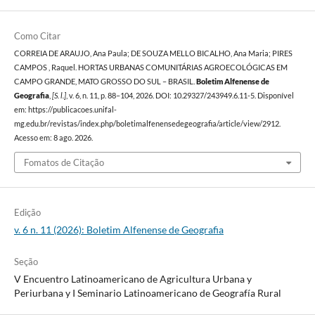
Como Citar
CORREIA DE ARAUJO, Ana Paula; DE SOUZA MELLO BICALHO, Ana Maria; PIRES
CAMPOS , Raquel. HORTAS URBANAS COMUNITÁRIAS AGROECOLÓGICAS EM
CAMPO GRANDE, MATO GROSSO DO SUL – BRASIL.
Boletim Alfenense de
Geografia
,
[S. l.]
, v. 6, n. 11, p. 88–104, 2026. DOI: 10.29327/243949.6.11-5. Disponível
em: https://publicacoes.unifal-
mg.edu.br/revistas/index.php/boletimalfenensedegeografia/article/view/2912.
Acesso em: 8 ago. 2026.
Fomatos de Citação
Edição
v. 6 n. 11 (2026): Boletim Alfenense de Geografia
Seção
V Encuentro Latinoamericano de Agricultura Urbana y
Periurbana y I Seminario Latinoamericano de Geografía Rural