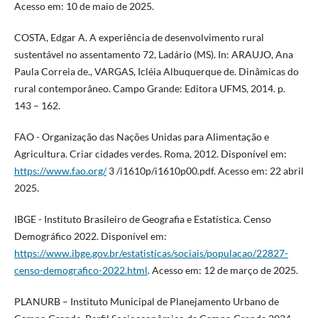
Acesso em: 10 de maio de 2025.
COSTA, Edgar A. A experiência de desenvolvimento rural
sustentável no assentamento 72, Ladário (MS). In: ARAUJO, Ana
Paula Correia de., VARGAS, Icléia Albuquerque de. Dinâmicas do
rural contemporâneo. Campo Grande: Editora UFMS, 2014. p.
143 – 162.
FAO - Organização das Nações Unidas para Alimentação e
Agricultura. Criar cidades verdes. Roma, 2012. Disponível em:
https://www.fao.org/
3 /i1610p/i1610p00.pdf. Acesso em: 22 abril
2025.
IBGE - Instituto Brasileiro de Geografia e Estatística. Censo
Demográfico 2022. Disponível em:
https://www.ibge.gov.br/estatisticas/sociais/populacao/22827-
censo-demografico-2022.html
. Acesso em: 12 de março de 2025.
PLANURB – Instituto Municipal de Planejamento Urbano de