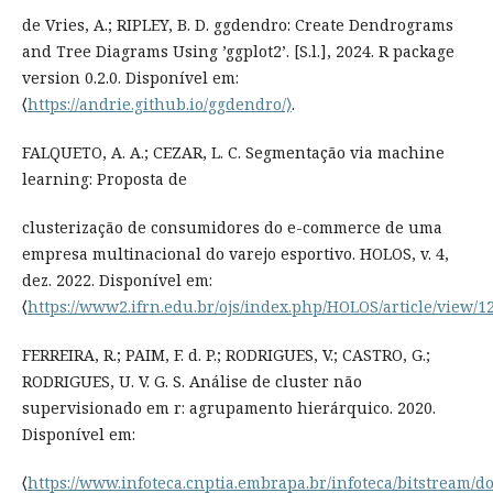
de Vries, A.; RIPLEY, B. D. ggdendro: Create Dendrograms
and Tree Diagrams Using ’ggplot2’. [S.l.], 2024. R package
version 0.2.0. Disponível em:
⟨
https://andrie.github.io/ggdendro/⟩
.
FALQUETO, A. A.; CEZAR, L. C. Segmentação via machine
learning: Proposta de
clusterização de consumidores do e-commerce de uma
empresa multinacional do varejo esportivo. HOLOS, v. 4,
dez. 2022. Disponível em:
⟨
https://www2.ifrn.edu.br/ojs/index.php/HOLOS/article/view/1
FERREIRA, R.; PAIM, F. d. P.; RODRIGUES, V.; CASTRO, G.;
RODRIGUES, U. V. G. S. Análise de cluster não
supervisionado em r: agrupamento hierárquico. 2020.
Disponível em:
⟨
https://www.infoteca.cnptia.embrapa.br/infoteca/bitstream/do