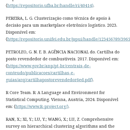
⟨
https://repositorio.ufba.br/handle/ri/40414⟩
.
PEREIRA, L. G. Clusterização como técnica de apoio à
decisão para um marketplace eletrônico logístico. 2023.
Disponível em:
⟨
https://repositorio.unifei.edu.br/jspui/handle/123456789/3965
PETROLEO, G. N. E. B. AGÊNCIA NACIONAL do. Cartilha do
posto revendedor de combustíveis. 2017. Disponível em:
⟨
https://www.gov.br/anp/pt-br/centrais-de-
conteudo/publicacoes/cartilhas-e-
guias/arq/cartilhapostorevendedor6ed.pdf⟩
.
R Core Team. R: A Language and Environment for
Statistical Computing. Vienna, Austria, 2024. Disponível
em: ⟨
https://www.R-project.org/⟩
.
RAN, X.; XI, Y.; LU, Y.; WANG, X.; LU, Z. Comprehensive
survey on hierarchical clustering algorithms and the