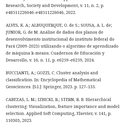
Research, Society and Development, v. 11, n. 2, p.
e48511226046–e48511226046, 2022.
ALVES, K. A.; ALBUQUERQUE, O. de S.; SOUSA, A. L. de;
JUNIOR, G. de M. Análise de dados dos planos de
desenvolvimento institucional do instituto federal do
Pará (2009-2023) utilizando o algoritmo de aprendizado
de máquina k-means. Cuadernos de Educación y
Desarrollo, v. 16, n. 11, p. e6259–e6259, 2024.
BUCCIANTI, A.; GOZZI, C. Cluster analysis and
classification. In: Encyclopedia of Mathematical
Geosciences. [S.l.]: Springer, 2023. p. 127–133.
CABEZAS, L. M.; IZBICKI, R.; STERN, R. B. Hierarchical
clustering: Visualization, feature importance and model
selection. Applied Soft Computing, Elsevier, v. 141, p.
110303, 2023.