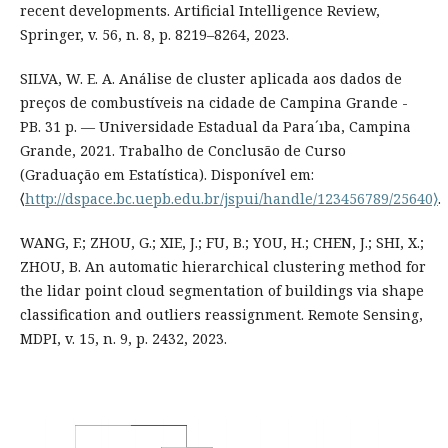
recent developments. Artificial Intelligence Review,
Springer, v. 56, n. 8, p. 8219–8264, 2023.
SILVA, W. E. A. Análise de cluster aplicada aos dados de
preços de combustíveis na cidade de Campina Grande -
PB. 31 p. — Universidade Estadual da Para´ıba, Campina
Grande, 2021. Trabalho de Conclusão de Curso
(Graduação em Estatística). Disponível em:
⟨
http://dspace.bc.uepb.edu.br/jspui/handle/123456789/25640⟩
.
WANG, F.; ZHOU, G.; XIE, J.; FU, B.; YOU, H.; CHEN, J.; SHI, X.;
ZHOU, B. An automatic hierarchical clustering method for
the lidar point cloud segmentation of buildings via shape
classification and outliers reassignment. Remote Sensing,
MDPI, v. 15, n. 9, p. 2432, 2023.