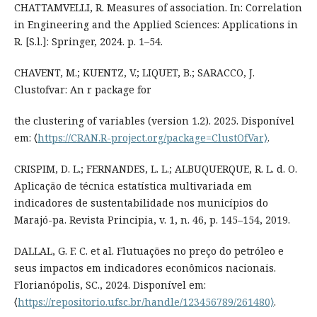
CHATTAMVELLI, R. Measures of association. In: Correlation
in Engineering and the Applied Sciences: Applications in
R. [S.l.]: Springer, 2024. p. 1–54.
CHAVENT, M.; KUENTZ, V.; LIQUET, B.; SARACCO, J.
Clustofvar: An r package for
the clustering of variables (version 1.2). 2025. Disponível
em: ⟨
https://CRAN.R-project.org/package=ClustOfVar⟩
.
CRISPIM, D. L.; FERNANDES, L. L.; ALBUQUERQUE, R. L. d. O.
Aplicação de técnica estatística multivariada em
indicadores de sustentabilidade nos municípios do
Marajó-pa. Revista Principia, v. 1, n. 46, p. 145–154, 2019.
DALLAL, G. F. C. et al. Flutuações no preço do petróleo e
seus impactos em indicadores econômicos nacionais.
Florianópolis, SC., 2024. Disponível em:
⟨
https://repositorio.ufsc.br/handle/123456789/261480⟩
.