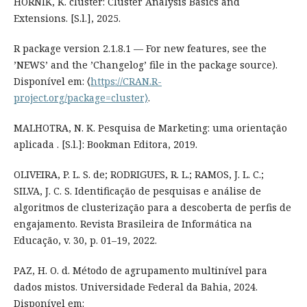
HORNIK, K. cluster: Cluster Analysis Basics and
Extensions. [S.l.], 2025.
R package version 2.1.8.1 — For new features, see the
’NEWS’ and the ’Changelog’ file in the package source).
Disponível em: ⟨
https://CRAN.R-
project.org/package=cluster⟩
.
MALHOTRA, N. K. Pesquisa de Marketing: uma orientação
aplicada . [S.l.]: Bookman Editora, 2019.
OLIVEIRA, P. L. S. de; RODRIGUES, R. L.; RAMOS, J. L. C.;
SILVA, J. C. S. Identificação de pesquisas e análise de
algoritmos de clusterização para a descoberta de perfis de
engajamento. Revista Brasileira de Informática na
Educação, v. 30, p. 01–19, 2022.
PAZ, H. O. d. Método de agrupamento multinível para
dados mistos. Universidade Federal da Bahia, 2024.
Disponível em: