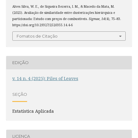
Alves Silva, W. E., de Siqueira Bezerra, I. M., & Macedo da Mata, M.
(2025). Avaliação de similaridade entre clusterizações hierárquica e
particionada: Estudo com preços de combustíveis.
Sigmae
,
14
(4), 75–83.
https://doi.org/10.29327/2520355.14.4-6
Fomatos de Citação
EDIÇÃO
v. 14 n. 4 (2025): Piles of Leaves
SEÇÃO
Estatística Aplicada
LICENÇA