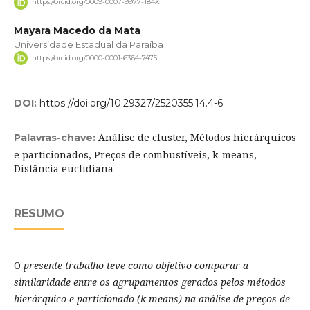
https://orcid.org/0009-0007-9977-184X
Mayara Macedo da Mata
Universidade Estadual da Paraíba
https://orcid.org/0000-0001-6364-7475
DOI:
https://doi.org/10.29327/2520355.14.4-6
Análise de cluster, Métodos hierárquicos
Palavras-chave:
e particionados, Preços de combustíveis, k-means,
Distância euclidiana
RESUMO
O
presente trabalho teve como objetivo comparar a
similaridade entre os agrupamentos gerados pelos métodos
hierárquico e particionado (k-means) na análise de preços de