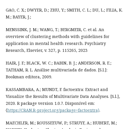
GAO, C. X.; DWYER, D.; ZHU, Y.; SMITH, C. L.; DU, L.; FILIA, K.
M.; BAYER, J.;
MENSSINK, J. M.; WANG, T.; BERGMEIR, C. et al. An
overview of clustering methods with guidelines for
application in mental health research. Psychiatry
Research, Elsevier, v. 327, p. 115265, 2023
HAIR, J. F.; BLACK, W. C.; BABIN, B. J.; ANDERSON, R. E.;
TATHAM, R. L. Análise multivariada de dados. [S.l.]:
Bookman editora, 2009.
KASSAMBARA, A.; MUNDT, F. factoextra: Extract and
Visualize the Results of Multivariate Data Analyses. [S.l.],
2020. R package version 1.0.7. Disponível em:
⟨
https://CRAN.R-project.org/package=factoextra⟩
.
MAECHLER, M.; ROUSSEEUW, P.; STRUYF, A.; HUBERT, M.;