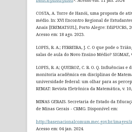
basica/pibid/pibid
>. Acesso em: 11 jan. 2024
COSTA, A. Torre de Hanói, uma proposta de ati
médio. In: XVI Encontro Regional de Estudante
Anais [EREMATSUL], Porto Alegre: EdiPUCRS, 2
Acesso em: 18 ago. 2023.
LOPES, R. A.; FERREIRA, J. C. O que pode o Triâ
salas de aula do Novo Ensino Médio? SIGMAE, v. 
LOPES, R. A; QUEIROZ, C. R. O. Q. Influências 
monitoria acadêmica em disciplinas de Mate
universidade federal: um olhar para as percep
REMAT: Revista Eletrônica da Matemática, v. 10,
MINAS GERAIS. Secretaria de Estado da Educaç
de Minas Gerais - CRMG. Disponível em:
http://basenacionalcomum.mec.gov.br/images/
Acesso em: 04 jan. 2024.