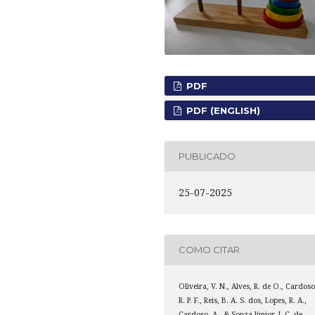
PDF
PDF (ENGLISH)
PUBLICADO
25-07-2025
COMO CITAR
Oliveira, V. N., Alves, R. de O., Cardoso
R. P. F., Reis, B. A. S. dos, Lopes, R. A.,
Cardoso, A., & Souza Júnior, J. C. de.