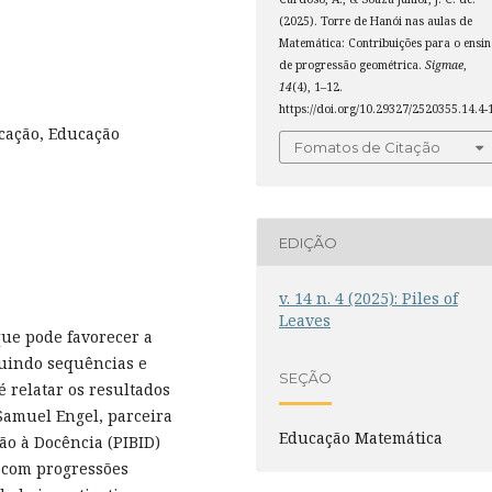
(2025). Torre de Hanói nas aulas de
Matemática: Contribuições para o ensin
de progressão geométrica.
Sigmae
,
14
(4), 1–12.
https://doi.org/10.29327/2520355.14.4-
cação, Educação
Fomatos de Citação
EDIÇÃO
v. 14 n. 4 (2025): Piles of
Leaves
ue pode favorecer a
uindo sequências e
SEÇÃO
é relatar os resultados
 Samuel Engel, parceira
Educação Matemática
ão à Docência (PIBID)
o com progressões