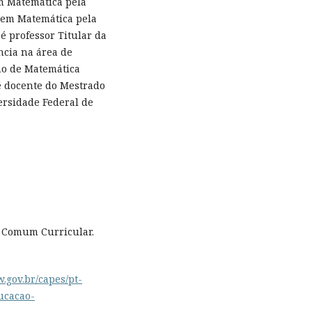
m Matemática pela
 em Matemática pela
é professor Titular da
ncia na área de
no de Matemática
é docente do Mestrado
rsidade Federal de
l Comum Curricular.
w.gov.br/capes/pt-
ucacao-