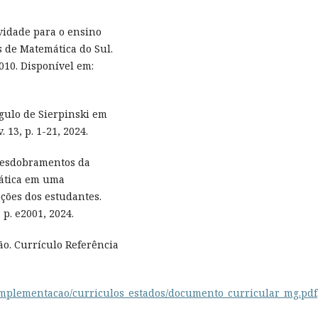
vidade para o ensino
s de Matemática do Sul.
010. Disponível em:
ngulo de Sierpinski em
13, p. 1-21, 2024.
e desdobramentos da
mática em uma
ções dos estudantes.
 p. e2001, 2024.
ão. Currículo Referência
implementacao/curriculos_estados/documento_curricular_mg.pdf