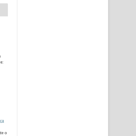
a
s:
ça
te o