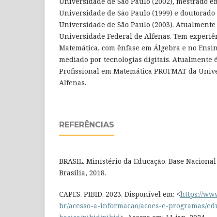
Universidade de São Paulo (2002), mestrado e
Universidade de São Paulo (1999) e doutorado
Universidade de São Paulo (2003). Atualmente 
Universidade Federal de Alfenas. Tem experiê
Matemática, com ênfase em Álgebra e no Ensi
mediado por tecnologias digitais. Atualmente 
Profissional em Matemática PROFMAT da Unive
Alfenas.
REFERÊNCIAS
BRASIL. Ministério da Educação. Base Naciona
Brasília, 2018.
CAPES. PIBID. 2023. Disponível em: <
https://ww
br/acesso-a-informacao/acoes-e-programas/ed