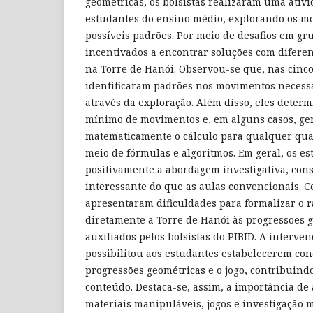
geométricas, os bolsistas realizaram uma ativ
estudantes do ensino médio, explorando os mo
possíveis padrões. Por meio de desafios em gr
incentivados a encontrar soluções com difere
na Torre de Hanói. Observou-se que, nas cinco
identificaram padrões nos movimentos necessá
através da exploração. Além disso, eles dete
mínimo de movimentos e, em alguns casos, ge
matematicamente o cálculo para qualquer quan
meio de fórmulas e algoritmos. Em geral, os e
positivamente a abordagem investigativa, con
interessante do que as aulas convencionais. 
apresentaram dificuldades para formalizar o ra
diretamente a Torre de Hanói às progressões 
auxiliados pelos bolsistas do PIBID. A interven
possibilitou aos estudantes estabelecerem con
progressões geométricas e o jogo, contribuind
conteúdo. Destaca-se, assim, a importância de
materiais manipuláveis, jogos e investigação