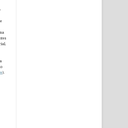
o
ne
ina
ntes
ial,
a
do
re
).