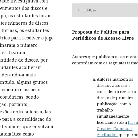
idade investigativa com
vimentos dos discos e
LICENÇA
upo, os estudantes foram
ntes números de discos
 turmas, os estudantes
Proposta de Política para
rios para resolver o jogo
Periódicos de Acesso Livre
rminaram o número
neralizaram
Autores que publicam nesta revist
tidade de discos, por
concordam com os seguintes termo
studantes acolheram
siderando-a mais
Autores mantém os
Contudo, alguns grupos
direitos autorais e
ciocínio e associar
concedem à revista o
geométricas, sendo
direito de primeira
publicação, com o
ção, portanto,
trabalho
exões entre a teoria das
simultaneamente
o para a consolidação do
licenciado sob a
Licen
 atividades que envolvam
Creative Commons
 matemática como
Attribution
que permi