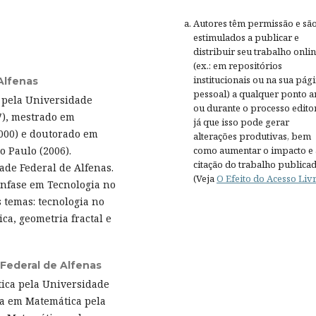
Autores têm permissão e sã
estimulados a publicar e
distribuir seu trabalho onli
(ex.: em repositórios
institucionais ou na sua pág
Alfenas
pessoal) a qualquer ponto a
 pela Universidade
ou durante o processo editor
7), mestrado em
já que isso pode gerar
000) e doutorado em
alterações produtivas, bem
 Paulo (2006).
como aumentar o impacto e 
citação do trabalho publica
ade Federal de Alfenas.
(Veja
O Efeito do Acesso Liv
ênfase em Tecnologia no
 temas: tecnologia no
ca, geometria fractal e
Federal de Alfenas
ica pela Universidade
ra em Matemática pela