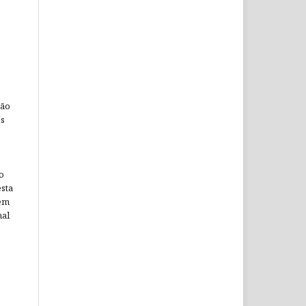
ção
os
o
sta
 em
nal