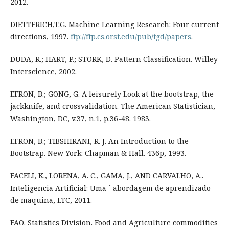
2012.
DIETTERICH,T.G. Machine Learning Research: Four current
directions, 1997.
ftp://ftp.cs.orst.edu/pub/tgd/papers
.
DUDA, R.; HART, P.; STORK, D. Pattern Classification. Willey
Interscience, 2002.
EFRON, B.; GONG, G. A leisurely Look at the bootstrap, the
jackknife, and crossvalidation. The American Statistician,
Washington, DC, v.37, n.1, p.36-48. 1983.
EFRON, B.; TIBSHIRANI, R. J. An Introduction to the
Bootstrap. New York: Chapman & Hall. 436p, 1993.
FACELI, K., LORENA, A. C., GAMA, J., AND CARVALHO, A..
Inteligencia Artificial: Uma ˆ abordagem de aprendizado
de maquina, LTC, 2011.
FAO. Statistics Division. Food and Agriculture commodities