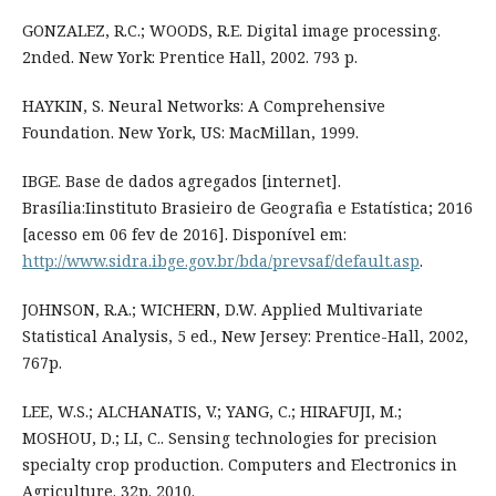
GONZALEZ, R.C.; WOODS, R.E. Digital image processing.
2nded. New York: Prentice Hall, 2002. 793 p.
HAYKIN, S. Neural Networks: A Comprehensive
Foundation. New York, US: MacMillan, 1999.
IBGE. Base de dados agregados [internet].
Brasília:Iinstituto Brasieiro de Geografia e Estatística; 2016
[acesso em 06 fev de 2016]. Disponível em:
http://www.sidra.ibge.gov.br/bda/prevsaf/default.asp
.
JOHNSON, R.A.; WICHERN, D.W. Applied Multivariate
Statistical Analysis, 5 ed., New Jersey: Prentice-Hall, 2002,
767p.
LEE, W.S.; ALCHANATIS, V.; YANG, C.; HIRAFUJI, M.;
MOSHOU, D.; LI, C.. Sensing technologies for precision
specialty crop production. Computers and Electronics in
Agriculture. 32p. 2010.