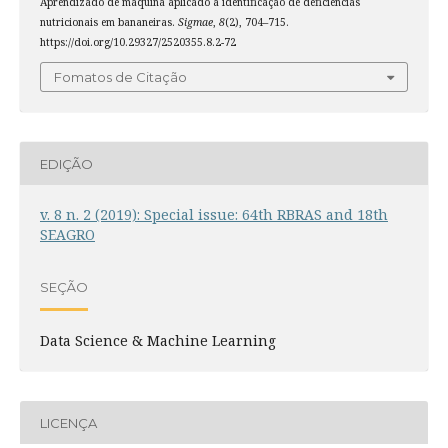
Aprendizado de máquina aplicado à identificação de deficiências
nutricionais em bananeiras.
Sigmae
,
8
(2), 704–715.
https://doi.org/10.29327/2520355.8.2-72
Fomatos de Citação
EDIÇÃO
v. 8 n. 2 (2019): Special issue: 64th RBRAS and 18th
SEAGRO
SEÇÃO
Data Science & Machine Learning
LICENÇA