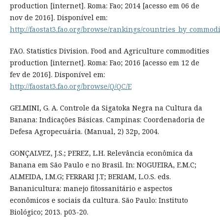
production [internet]. Roma: Fao; 2014 [acesso em 06 de
nov de 2016]. Disponível em:
http://faostat3.fao.org/browse/rankings/countries_by_commodi
FAO. Statistics Division. Food and Agriculture commodities
production [internet]. Roma: Fao; 2016 [acesso em 12 de
fev de 2016]. Disponível em:
http://faostat3.fao.org/browse/Q/QC/E
GELMINI, G. A. Controle da Sigatoka Negra na Cultura da
Banana: Indicações Básicas. Campinas: Coordenadoria de
Defesa Agropecuária. (Manual, 2) 32p, 2004.
GONÇALVEZ, J.S.; PEREZ, L.H. Relevância econômica da
Banana em São Paulo e no Brasil. In: NOGUEIRA, E.M.C;
ALMEIDA, I.M.G; FERRARI J.T; BERIAM, L.O.S. eds.
Bananicultura: manejo fitossanitário e aspectos
econômicos e sociais da cultura. São Paulo: Instituto
Biológico; 2013. p03-20.