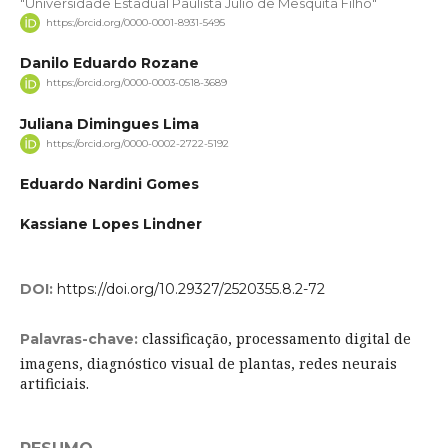
"Universidade Estadual Paulista Júlio de Mesquita Filho"
https://orcid.org/0000-0001-8931-5495
Danilo Eduardo Rozane
https://orcid.org/0000-0003-0518-3689
Juliana Dimingues Lima
https://orcid.org/0000-0002-2722-5192
Eduardo Nardini Gomes
Kassiane Lopes Lindner
DOI:
https://doi.org/10.29327/2520355.8.2-72
classificação, processamento digital de
Palavras-chave:
imagens, diagnóstico visual de plantas, redes neurais
artificiais.