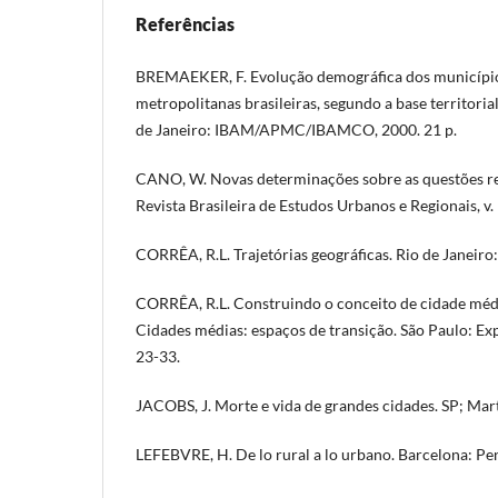
Referências
BREMAEKER, F. Evolução demográfica dos município
metropolitanas brasileiras, segundo a base territori
de Janeiro: IBAM/APMC/IBAMCO, 2000. 21 p.
CANO, W. Novas determinações sobre as questões re
Revista Brasileira de Estudos Urbanos e Regionais, v. 
CORRÊA, R.L. Trajetórias geográficas. Rio de Janeiro:
CORRÊA, R.L. Construindo o conceito de cidade média
Cidades médias: espaços de transição. São Paulo: Ex
23-33.
JACOBS, J. Morte e vida de grandes cidades. SP; Mar
LEFEBVRE, H. De lo rural a lo urbano. Barcelona: Pe