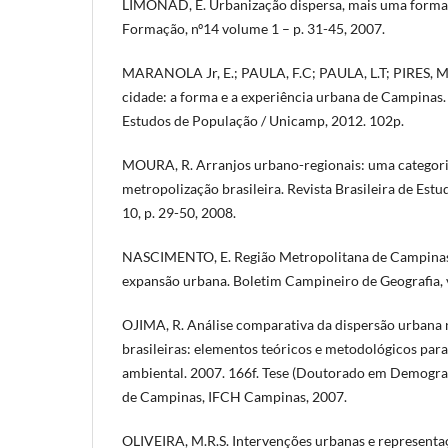
LIMONAD, E. Urbanização dispersa, mais uma forma
Formação, nº14 volume 1 – p. 31-45, 2007.
MARANOLA Jr, E.; PAULA, F.C; PAULA, L.T; PIRES, M
cidade: a forma e a experiência urbana de Campinas
Estudos de População / Unicamp, 2012. 102p.
MOURA, R. Arranjos urbano-regionais: uma categor
metropolização brasileira. Revista Brasileira de Estu
10, p. 29-50, 2008.
NASCIMENTO, E. Região Metropolitana de Campinas 
expansão urbana. Boletim Campineiro de Geografia, v. 
OJIMA, R. Análise comparativa da dispersão urbana
brasileiras: elementos teóricos e metodológicos par
ambiental. 2007. 166f. Tese (Doutorado em Demograf
de Campinas, IFCH Campinas, 2007.
OLIVEIRA, M.R.S. Intervenções urbanas e representa