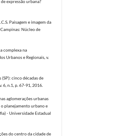
 de expressão urbana?
.C.S. Paisagem e imagem da
. Campinas: Núcleo de
ia complexa na
dos Urbanos e Regionais, v.
(SP): cinco décadas de
6, n.1, p. 67-91, 2016.
 nas aglomerações urbanas
a o planejamento urbano e
ia) - Universidade Estadual
ções do centro da cidade de