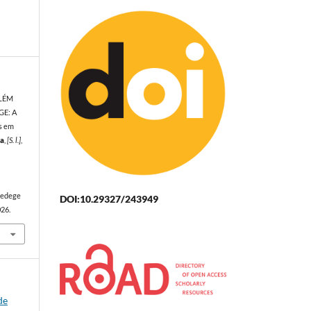
ALÉM
GE: A
s em
ia
,
[S. l.]
,
sedege
DOI:10.29327/243949
026.
de