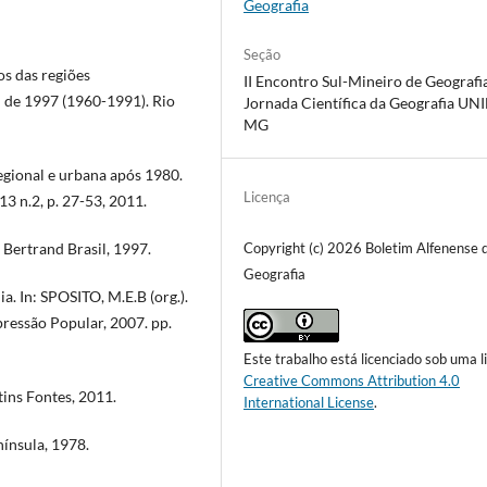
Geografia
Seção
s das regiões
II Encontro Sul-Mineiro de Geografia
al de 1997 (1960-1991). Rio
Jornada Científica da Geografia UN
MG
gional e urbana após 1980.
Licença
13 n.2, p. 27-53, 2011.
 Bertrand Brasil, 1997.
Copyright (c) 2026 Boletim Alfenense 
Geografia
. In: SPOSITO, M.E.B (org.).
pressão Popular, 2007. pp.
Este trabalho está licenciado sob uma l
Creative Commons Attribution 4.0
tins Fontes, 2011.
International License
.
nínsula, 1978.