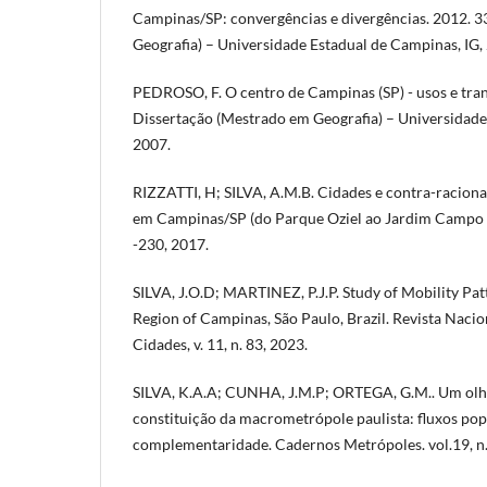
Campinas/SP: convergências e divergências. 2012. 3
Geografia) – Universidade Estadual de Campinas, IG,
PEDROSO, F. O centro de Campinas (SP) - usos e tran
Dissertação (Mestrado em Geografia) – Universidade
2007.
RIZZATTI, H; SILVA, A.M.B. Cidades e contra-racion
em Campinas/SP (do Parque Oziel ao Jardim Campo Bel
-230, 2017.
SILVA, J.O.D; MARTINEZ, P.J.P. Study of Mobility Pat
Region of Campinas, São Paulo, Brazil. Revista Naci
Cidades, v. 11, n. 83, 2023.
SILVA, K.A.A; CUNHA, J.M.P; ORTEGA, G.M.. Um olh
constituição da macrometrópole paulista: fluxos pop
complementaridade. Cadernos Metrópoles. vol.19, n.