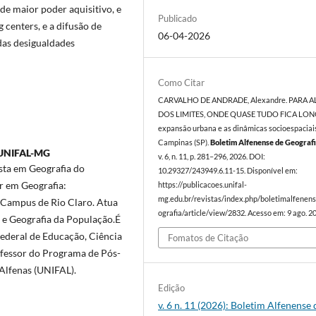
 de maior poder aquisitivo, e
Publicado
centers, e a difusão de
06-04-2026
das desigualdades
Como Citar
CARVALHO DE ANDRADE, Alexandre. PARA 
DOS LIMITES, ONDE QUASE TUDO FICA LON
expansão urbana e as dinâmicas socioespaciai
Campinas (SP).
Boletim Alfenense de Geograf
UNIFAL-MG
v. 6, n. 11, p. 281–296, 2026. DOI:
ista em Geografia do
10.29327/243949.6.11-15. Disponível em:
r em Geografia:
https://publicacoes.unifal-
mg.edu.br/revistas/index.php/boletimalfenen
 Campus de Rio Claro. Atua
ografia/article/view/2832. Acesso em: 9 ago. 2
 e Geografia da População.É
Federal de Educação, Ciência
Fomatos de Citação
ofessor do Programa de Pós-
Alfenas (UNIFAL).
Edição
v. 6 n. 11 (2026): Boletim Alfenense 