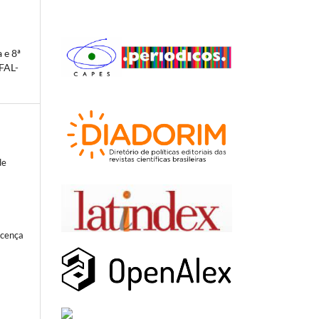
 e 8ª
IFAL-
de
icença