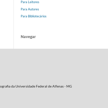
Para Leitores
Para Autores
Para Bibliotecários
Navegar
ografia da Universidade Federal de Alfenas - MG