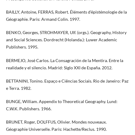
BAILLY, Antoine, FERRAS, Robert. Éléments d’épistémologie de la
Géographie. Paris: Armand Colin. 1997.
BENKO, Georges, STROHMAYER, Ulf. (orgs.). Geography, History
and Social Sciences. Dordrecht (Holanda.): Luwer Academic
Publishers. 1995.
BERMEJO, José Carlos. La Consagración de la Mentira. Entre la
realidade y el silencio. Madrid: Siglo XXI de España. 2012.
BETTANINI, Tonino. Espaço e Ciências Sociais. Rio de Janeiro: Paz
e Terra. 1982.
BUNGE, William. Appendix to Theoretical Geography. Lund:
C.W.K. Publishers. 1966.
BRUNET, Roger, DOLFFUS, Olivier. Mondes nouveaux.
Géographie Universelle. Paris: Hachette/Reclus. 1990.