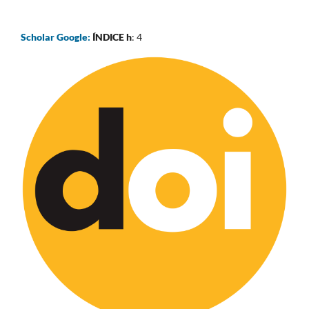
Scholar Google:
ÍNDICE h
: 4