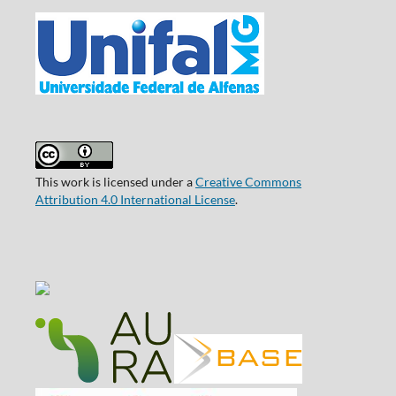
This work is licensed under a
Creative Commons
Attribution 4.0 International License
.