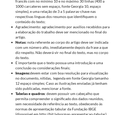
francês com no mínimo 10 e no máximo 30 linhas (400 a
1000 carcateres sem espaço, fonte Georgia 10, espaço
simples), e uma relação de 3 a 5 palavras-chave nas
respectivas línguas dos resumos que identifiquem o
conteúdo do texto;
Agradecimento: agradecimento por auxílios recebidos para
a elaboração do trabalho deve ser mencionado no final do
artigo.
Notas:
nota referente ao corpo do artigo deve ser indicada
com um número alto, imediatamente depois da frase a que
diz respeito. Não deverá vir no final do texto, mas no corpo
do texto.
É importante que o texto possua uma introdução e uma
conclusão ou considerações finais;
Imagens:
devem estar com boa resolução para visualização
no documento, nítidas, legenda em fonte Georgia tamanho
12 espaço simples; Caso as ilustrações enviadas já tenham
sido publicadas, mencionar a fonte.
Tabelas e quadros
: devem possuir um cabeçalho que
permita compreender o significado dos dados reunidos,
sem necessidade de referência ao texto, obedecendo às
normas de apresentação tabular da Fundação IBGE
(disponível em http://bit.ly/normas-apresentacao-tabular).