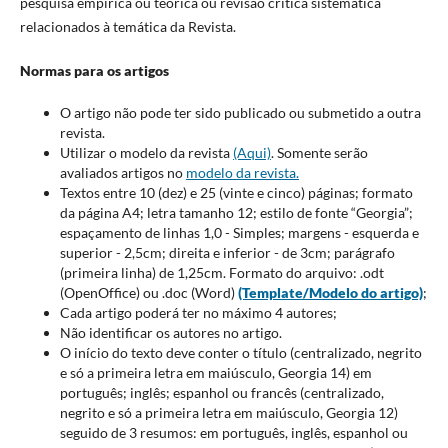
pesquisa empírica ou teórica ou revisão crítica sistemática
relacionados à temática da Revista.
Normas para os artigos
O artigo não pode ter sido publicado ou submetido a outra
revista.
Utilizar o modelo da revista
(Aqui)
. Somente serão
avaliados artigos no
modelo da revista.
Textos entre 10 (dez) e 25 (vinte e cinco) páginas; formato
da página A4; letra tamanho 12; estilo de fonte “Georgia”;
espaçamento de linhas 1,0 - Simples; margens - esquerda e
superior - 2,5cm; direita e inferior - de 3cm; parágrafo
(primeira linha) de 1,25cm. Formato do arquivo: .odt
(OpenOffice) ou .doc (Word)
(Template/Modelo do artigo)
;
Cada artigo poderá ter no máximo 4 autores;
Não identificar os autores no artigo.
O início do texto deve conter o título (centralizado, negrito
e só a primeira letra em maiúsculo, Georgia 14) em
português; inglês; espanhol ou francês (centralizado,
negrito e só a primeira letra em maiúsculo, Georgia 12)
seguido de 3 resumos: em português, inglês, espanhol ou