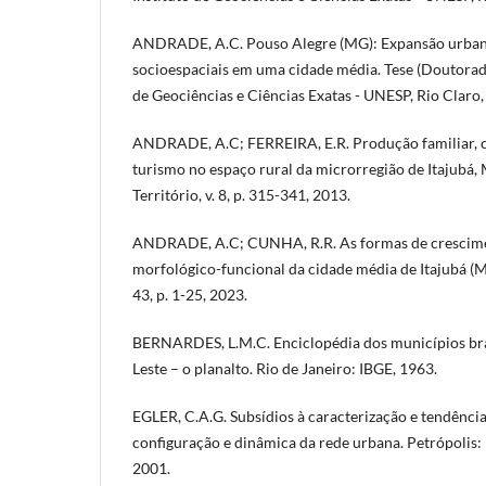
ANDRADE, A.C. Pouso Alegre (MG): Expansão urbana
socioespaciais em uma cidade média. Tese (Doutorado
de Geociências e Ciências Exatas - UNESP, Rio Claro,
ANDRADE, A.C; FERREIRA, E.R. Produção familiar, 
turismo no espaço rural da microrregião de Itajubá,
Território, v. 8, p. 315-341, 2013.
ANDRADE, A.C; CUNHA, R.R. As formas de crescim
morfológico-funcional da cidade média de Itajubá (M
43, p. 1-25, 2023.
BERNARDES, L.M.C. Enciclopédia dos municípios bra
Leste – o planalto. Rio de Janeiro: IBGE, 1963.
EGLER, C.A.G. Subsídios à caracterização e tendência
configuração e dinâmica da rede urbana. Petrópoli
2001.