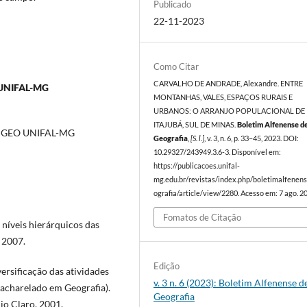
Publicado
22-11-2023
Como Citar
CARVALHO DE ANDRADE, Alexandre. ENTRE
UNIFAL-MG
MONTANHAS, VALES, ESPAÇOS RURAIS E
URBANOS: O ARRANJO POPULACIONAL DE
ITAJUBÁ, SUL DE MINAS.
Boletim Alfenense d
 PPGEO UNIFAL-MG
Geografia
,
[S. l.]
, v. 3, n. 6, p. 33–45, 2023. DOI:
10.29327/243949.3.6-3. Disponível em:
https://publicacoes.unifal-
mg.edu.br/revistas/index.php/boletimalfenen
ografia/article/view/2280. Acesso em: 7 ago. 2
Fomatos de Citação
níveis hierárquicos das
. 2007.
Edição
rsificação das atividades
v. 3 n. 6 (2023): Boletim Alfenense d
Bacharelado em Geografia).
Geografia
io Claro, 2001.