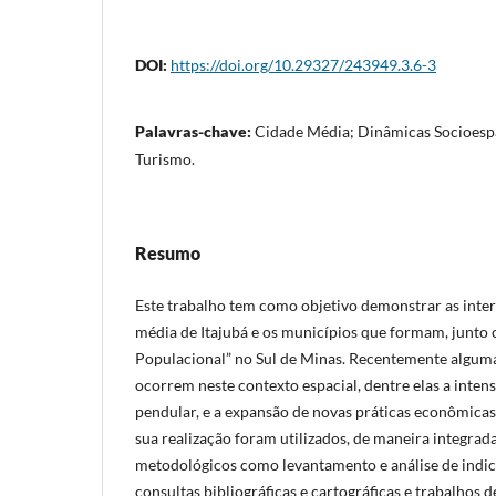
DOI:
https://doi.org/10.29327/243949.3.6-3
Palavras-chave:
Cidade Média; Dinâmicas Socioespa
Turismo.
Resumo
Este trabalho tem como objetivo demonstrar as inter
média de Itajubá e os municípios que formam, junto 
Populacional” no Sul de Minas. Recentemente algu
ocorrem neste contexto espacial, dentre elas a inten
pendular, e a expansão de novas práticas econômicas,
sua realização foram utilizados, de maneira integra
metodológicos como levantamento e análise de indi
consultas bibliográficas e cartográficas e trabalhos 