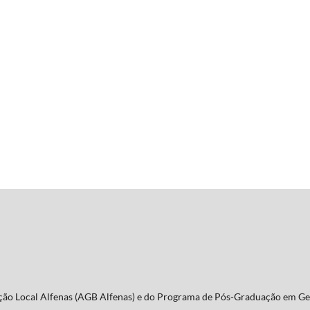
Seção Local Alfenas (AGB Alfenas) e do Programa de Pós-Graduação em Ge