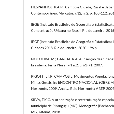
HESPANHOL, R.A.M. Campo e Cidade, Rural e Urban
Contemporâneo. Mercator, v.12, n. 2, p. 103-112, 20
IBGE (Instituto Brasileiro de Geografia e Estatística)
Concentração Urbana no Brasil. Rio de Janeiro, 2015
IBGE (Instituto Brasileiro de Geografia e Estatística).
Cidades 2018. Rio de Janeiro, 2020. 196 p.
NOGUEIRA, M.; GARCIA, R.A. A inserção das cidades
brasileira. Terra Plural, v.1 n.2, p. 61-71, 2007.
RIGOTTI, J.I.R; CAMPOS, J. Movimentos Populaciona
Minas Gerais. In: ENCONTRO NACIONAL SOBRE MI
Horizonte, 2009. Anais... Belo Horizonte: ABEP, 2009.
SILVA, F.K.C. A urbanização e reestruturação espacia
município de Piranguçu (MG). Monografia (Bacharel
MG, Alfenas, 2018.