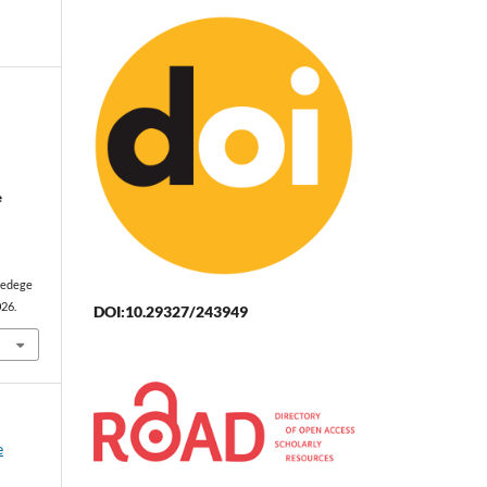
e
sedege
026.
DOI:10.29327/243949
e