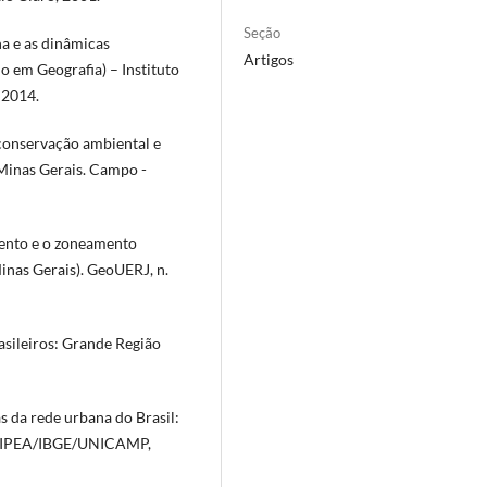
Seção
 e as dinâmicas
Artigos
 em Geografia) – Instituto
 2014.
conservação ambiental e
 Minas Gerais. Campo -
ento e o zoneamento
inas Gerais). GeoUERJ, n.
sileiros: Grande Região
s da rede urbana do Brasil:
s: IPEA/IBGE/UNICAMP,