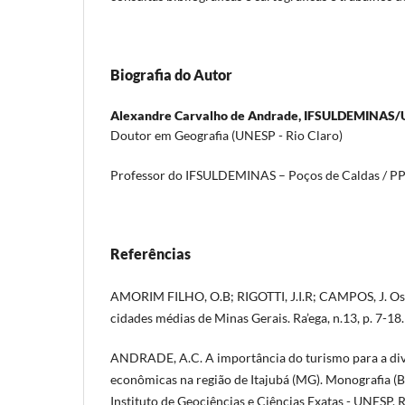
Biografia do Autor
Alexandre Carvalho de Andrade,
IFSULDEMINAS/
Doutor em Geografia (UNESP - Rio Claro)
Professor do IFSULDEMINAS – Poços de Caldas /
Referências
AMORIM FILHO, O.B; RIGOTTI, J.I.R; CAMPOS, J. Os 
cidades médias de Minas Gerais. Ra’ega, n.13, p. 7-18
ANDRADE, A.C. A importância do turismo para a dive
econômicas na região de Itajubá (MG). Monografia (
Instituto de Geociências e Ciências Exatas - UNESP, R