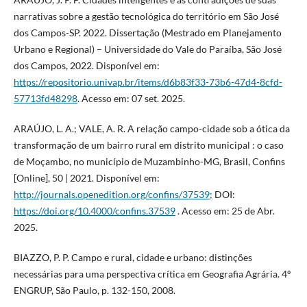
narrativas sobre a gestão tecnológica do território em São José
dos Campos-SP. 2022. Dissertação (Mestrado em Planejamento
Urbano e Regional) – Universidade do Vale do Paraíba, São José
dos Campos, 2022. Disponível em:
https://repositorio.univap.br/items/d6b83f33-73b6-47d4-8cfd-
57713fd48298
. Acesso em: 07 set. 2025.
ARAÚJO, L. A.; VALE, A. R. A relação campo-cidade sob a ótica da
transformação de um bairro rural em distrito municipal : o caso
de Moçambo, no município de Muzambinho-MG, Brasil, Confins
[Online], 50 | 2021. Disponível em:
http://journals.openedition.org/confins/37539;
DOI:
https://doi.org/10.4000/confins.37539
. Acesso em: 25 de Abr.
2025.
BIAZZO, P. P. Campo e rural, cidade e urbano: distinções
necessárias para uma perspectiva crítica em Geografia Agrária. 4º
ENGRUP, São Paulo, p. 132-150, 2008.