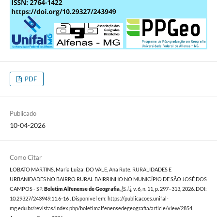
PDF
Publicado
10-04-2026
Como Citar
LOBATO MARTINS, Maria Luiza; DO VALE, Ana Rute. RURALIDADES E
URBANIDADES NO BAIRRO RURAL BAIRRINHO NO MUNICÍPIO DE SÃO JOSÉ DOS
CAMPOS - SP.
Boletim Alfenense de Geografia
,
[S. l.]
, v. 6, n. 11, p. 297–313, 2026. DOI:
10.29327/243949.11.6-16 . Disponível em: https://publicacoes.unifal-
mg.edu.br/revistas/index.php/boletimalfenensedegeografia/article/view/2854.