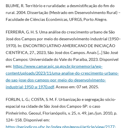
BLUME, R. Território e ruralidade: a desmistificação do fim do
rural. 2004. Dissertação (Mestrado em Desenvolvimento Rural) –
Faculdade de Ciências Econômicas, UFRGS, Porto Alegre.
FERREIRA, G. H. S. Uma análise do crescimento urbano de São
José dos Campos por meio do desenvolvimento industrial (1950–
1970). In: ENCONTRO LATINO-AMERICANO DE INICIAÇÃO
CIENTÍFICA, 27., 2023, São José dos Campos. Anais [...] São José
dos Campos: Universidade do Vale do Paraíba, 2023. Disponível
em:
https://www.camarasjc.sp.gov.br/promemoria/wp-
content/uploads/2023/11/uma-analise-do-crescimento-urbano-
de-sao-jose-dos-campos-por-meio-do-desenvolvimento-
industrial-1950-a-1970.pdf
. Acesso em: 07 set. 2025.
FORLIN, L. G.; COSTA, S. M. F. Urbanização e segregação sócio-
espacial na cidade de São José dos Campos-SP: o caso
Pinheirinho. Geosul, Florianópolis, v. 25, n. 49, jan./jun. 2010, p.
124–158. Disponível em:
https://periodicos.ufsc.br/index.php/geosul/article/view/2177-