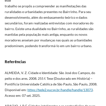
esse
trabalho se propôs a compreender as manifestações das
ruralidades e urbanidades presentes no Bairrinho. Para seu
desenvolvimento, além do embasamento teórico e dados
secundários, foram realizadas entrevistas com moradores do
bairro. Existe uma dualidade no Bairrinho, as ruralidades são
mantidas pela população mais antiga, enquanto os novos
moradores anseiam por mudanças nas quais as urbanidades
predominem, podendo transformá-lo em um bairro urbano.
Referências
ALMEIDA, V. Z. Cidade e Identidade: São José dos Campos, do
peito e dos ares. 2008. 255 f. Tese (Doutorado em História) –
Pontifícia Universidade Católica de São Paulo, São Paulo, 2008.
Disponível em:
https://tede2.pucsp.br/handle/handle/13073
.
Acesso em: 07 set. 2025.
ARAÚJO, J. P. F. Cidades inteligentes e as contradições de suas