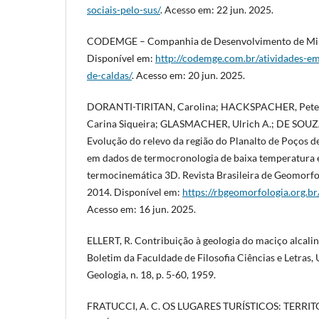
sociais-pelo-sus/
. Acesso em: 22 jun. 2025.
CODEMGE – Companhia de Desenvolvimento de Minas
Disponível em:
http://codemge.com.br/atividades-e
de-caldas/
. Acesso em: 20 jun. 2025.
DORANTI-TIRITAN, Carolina; HACKSPACHER, Peter 
Carina Siqueira; GLASMACHER, Ulrich A.; DE SOUZA
Evolução do relevo da região do Planalto de Poços 
em dados de termocronologia de baixa temperatura
termocinemática 3D. Revista Brasileira de Geomorfolog
2014. Disponível em:
https://rbgeomorfologia.org.br
Acesso em: 16 jun. 2025.
ELLERT, R. Contribuição à geologia do maciço alcali
Boletim da Faculdade de Filosofia Ciências e Letras,
Geologia, n. 18, p. 5-60, 1959.
FRATUCCI, A. C. OS LUGARES TURÍSTICOS: TER