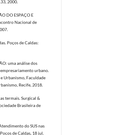
133, 2000.
ÇÃO DO ESPAÇO E
ontro Nacional de
2007.
as. Poços de Caldas:
O: uma análise dos
do empresariamento urbano.
a e Urbanismo, Faculdade
rbanismo, Recife, 2018.
as termais. Surgical &
ociedade Brasileira de
endimento do SUS nas
Poços de Caldas, 18 jul.