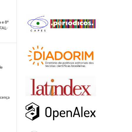
 e 8ª
IFAL-
de
icença