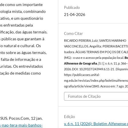
dade como um importante
Publicado
odologia mista, combinando
21-04-2026
tativo, e um questionário
es enfrentadas pela
ficação, das águas termais.
Como Citar
s públicas que garantam à
RICARDO PEREIRA, Luiz; SANTOS MARINHO
o natural e cultural. Os
VASCONCELLOS, Angelita; PEREIRA BACETTI
to sobre as águas termais,
Isadora. ÁGUAS TERMAIS EM POÇOS DE CA
(MG):: o uso e o acesso pela população local.
Bo
 falta de informação e a
Alfenense de Geografia
,
[S. l.]
, v. 6, n. 11, p. 366
uristas. Os entrevistados
2026. DOI: 10.29327/243949.6.11-21 . Disponív
ntação de medidas como
https://publicacoes.unifal-
mg.edu.br/revistas/index.php/boletimalfenen
ografia/article/view/2845. Acesso em: 7 ago. 2
Fomatos de Citação
Edição
 SUS. Pocos.Com, 12 jan.
v. 6 n. 11 (2026): Boletim Alfenense 
-nao-tera-mais-banhos-