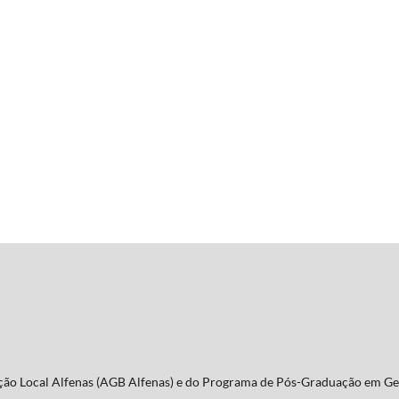
Seção Local Alfenas (AGB Alfenas) e do Programa de Pós-Graduação em Ge