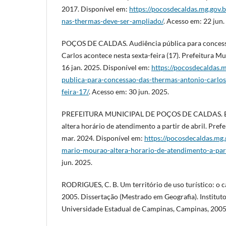
2017. Disponível em:
https://pocosdecaldas.mg.gov.b
nas-thermas-deve-ser-ampliado/
. Acesso em: 22 jun.
POÇOS DE CALDAS. Audiência pública para conces
Carlos acontece nesta sexta-feira (17). Prefeitura M
16 jan. 2025. Disponível em:
https://pocosdecaldas.m
publica-para-concessao-das-thermas-antonio-carlos
feira-17/
. Acesso em: 30 jun. 2025.
PREFEITURA MUNICIPAL DE POÇOS DE CALDAS. Ba
altera horário de atendimento a partir de abril. Pref
mar. 2024. Disponível em:
https://pocosdecaldas.mg.
mario-mourao-altera-horario-de-atendimento-a-part
jun. 2025.
RODRIGUES, C. B. Um território de uso turístico: o 
2005. Dissertação (Mestrado em Geografia). Institut
Universidade Estadual de Campinas, Campinas, 2005