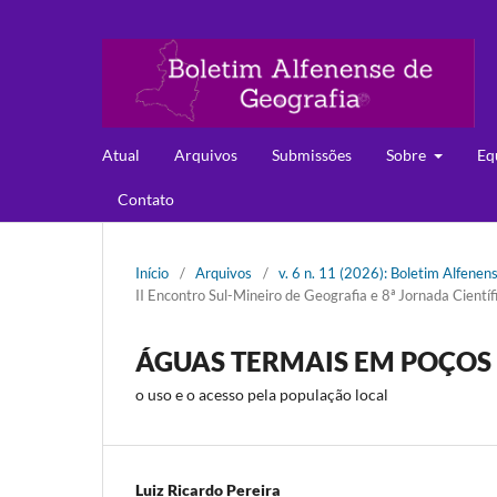
Atual
Arquivos
Submissões
Sobre
Eq
Contato
Início
/
Arquivos
/
v. 6 n. 11 (2026): Boletim Alfenen
II Encontro Sul-Mineiro de Geografia e 8ª Jornada Cient
ÁGUAS TERMAIS EM POÇOS 
o uso e o acesso pela população local
Luiz Ricardo Pereira