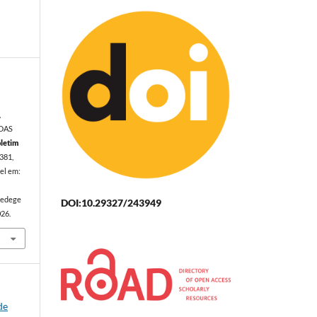
,
LDAS
letim
–381,
el em:
sedege
DOI:10.29327/243949
026.
de