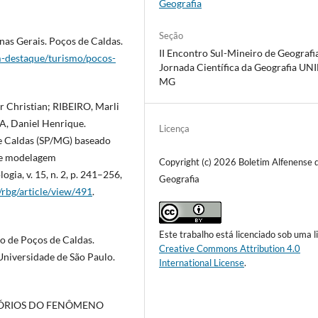
Geografia
Seção
 Gerais. Poços de Caldas.
II Encontro Sul-Mineiro de Geografia
m-destaque/turismo/pocos-
Jornada Científica da Geografia UN
MG
Christian; RIBEIRO, Marli
, Daniel Henrique.
Licença
de Caldas (SP/MG) baseado
 e modelagem
Copyright (c) 2026 Boletim Alfenense 
ia, v. 15, n. 2, p. 241–256,
Geografia
/rbg/article/view/491
.
Este trabalho está licenciado sob uma l
no de Poços de Caldas.
Creative Commons Attribution 4.0
 Universidade de São Paulo.
International License
.
RITÓRIOS DO FENÔMENO