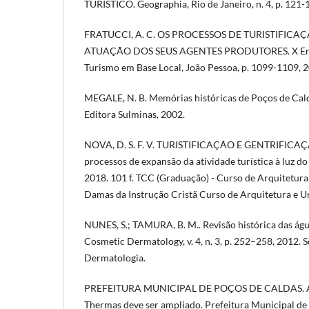
TURÍSTICO. Geographia, Rio de Janeiro, n. 4, p. 121-
FRATUCCI, A. C. OS PROCESSOS DE TURISTIFICA
ATUAÇÃO DOS SEUS AGENTES PRODUTORES. X Enc
Turismo em Base Local, João Pessoa, p. 1099-1109, 
MEGALE, N. B. Memórias históricas de Poços de Cald
Editora Sulminas, 2002.
NOVA, D. S. F. V. TURISTIFICAÇÃO E GENTRIFICAÇÃ
processos de expansão da atividade turística à luz 
2018. 101 f. TCC (Graduação) - Curso de Arquitetur
Damas da Instrução Cristã Curso de Arquitetura e U
NUNES, S.; TAMURA, B. M.. Revisão histórica das águ
Cosmetic Dermatology, v. 4, n. 3, p. 252–258, 2012. S
Dermatologia.
PREFEITURA MUNICIPAL DE POÇOS DE CALDAS. At
Thermas deve ser ampliado. Prefeitura Municipal de 