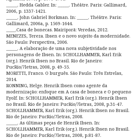
______. Hedda Gabler. In: ______. Théâtre. Paris: Gallimard,
2006, p. 1337-1421.
______. John Gabriel Borkman. In: ______. Théâtre. Paris:
Gallimard, 2006a, p. 1569-1644.
_____.Casa de bonecas. Mairiporã: Veredas, 2012.
MENEZES, Tereza. Ibsen e o novo sujeito da modernidade.
São Paulo: Perspectiva, 2006.
______. A elaboração de uma nova subjetividade nos
personagens de Ibsen. In: SCHOLLHAMMER, Karl Erik
(org.). Henrik Ibsen no Brasil. Rio de Janeiro:
PucRio/7letras, 2008, p. 49-55.
MORETTI, Franco. O burguês. São Paulo: Três Estrelas,
2014.
RONNING, Helge. Henrik Ibsen como agente da
modernização: enfoque em A casa de boneca e O pequeno
Eyolf. In: SCHOLLHAMMER, Karl Erik (org.). Henrik Ibsen
no Brasil. Rio de Janeiro: PucRio/7letras, 2008, p.31-47.
SCHOLLHAMMER, Karl Erik (org.). Henrik Ibsen no Brasil.
Rio de Janeiro: PucRio/7letras, 2008.
______. As últimas peças de Henrik Ibsen. In:
SCHOLLHAMMER, Karl Erik (org.). Henrik Ibsen no Brasil.
Rio de Janeiro: PucRio/7letras, 2008, p.81-87.