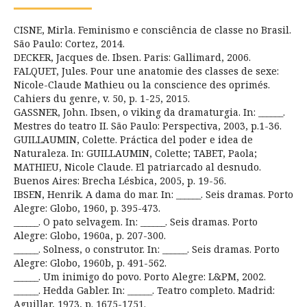
CISNE, Mirla. Feminismo e consciência de classe no Brasil.
São Paulo: Cortez, 2014.
DECKER, Jacques de. Ibsen. Paris: Gallimard, 2006.
FALQUET, Jules. Pour une anatomie des classes de sexe:
Nicole-Claude Mathieu ou la conscience des oprimés.
Cahiers du genre, v. 50, p. 1-25, 2015.
GASSNER, John. Ibsen, o viking da dramaturgia. In: ______.
Mestres do teatro II. São Paulo: Perspectiva, 2003, p.1-36.
GUILLAUMIN, Colette. Práctica del poder e idea de
Naturaleza. In: GUILLAUMIN, Colette; TABET, Paola;
MATHIEU, Nicole Claude. El patriarcado al desnudo.
Buenos Aires: Brecha Lésbica, 2005, p. 19-56.
IBSEN, Henrik. A dama do mar. In: ______. Seis dramas. Porto
Alegre: Globo, 1960, p. 395-473.
______. O pato selvagem. In: ______. Seis dramas. Porto
Alegre: Globo, 1960a, p. 207-300.
______. Solness, o construtor. In: ______. Seis dramas. Porto
Alegre: Globo, 1960b, p. 491-562.
______. Um inimigo do povo. Porto Alegre: L&PM, 2002.
______. Hedda Gabler. In: ______. Teatro completo. Madrid:
Aguillar, 1973, p. 1675-1751.