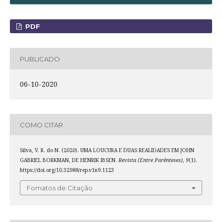
PDF
PUBLICADO
06-10-2020
COMO CITAR
Silva, V. R. do N. (2020). UMA LOUCURA E DUAS REALIDADES EM JOHN
GABRIEL BORKMAN, DE HENRIK IBSEN.
Revista (Entre Parênteses)
,
9
(1).
https://doi.org/10.32988/rep.v1n9.1123
Fomatos de Citação