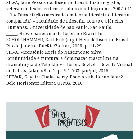
SILVA, Jane Pessoa da. Ibsen no Brasil: historiografia,
seleção de textos críticos e catálogo bibliográfico. 2007. 612
f. 3 v. Dissertação (mestrado em teoria literária e literatura
comparada) – Faculdade de Filosofia, Letras e Ciências
Humanas, Universidade de São Paulo, São Paulo.
______. Breve panorama de Ibsen no Brasil. In:
SCHOLLHAMMER, Karl Erik (org.). Henrik Ibsen no Brasil.
Rio de Janeiro: PucRio/7letras, 2008, p. 11-29.
SILVA, Vicentônio Regis do Nascimento Silva.
Continuidade e ruptura: a dominação masculina na
dramaturgia de Tchekhov e Ibsen. RevLet – Revista Virtual
de Letras, Jataí, v.8, n.1, p. 751-763, jan/jul, 2016.
SPIVAK, Gayatri Chakravorty. Pode o subalterno falar?.
Belo Horizonte: Editora UFMG, 2010.