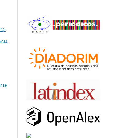
1):
OGIA
ense