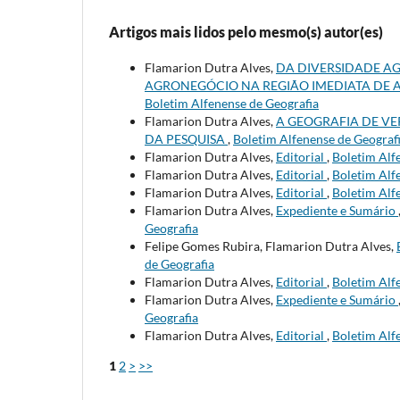
Artigos mais lidos pelo mesmo(s) autor(es)
Flamarion Dutra Alves,
DA DIVERSIDADE AG
AGRONEGÓCIO NA REGIÃO IMEDIATA DE A
Boletim Alfenense de Geografia
Flamarion Dutra Alves,
A GEOGRAFIA DE VE
DA PESQUISA
,
Boletim Alfenense de Geografia
Flamarion Dutra Alves,
Editorial
,
Boletim Alfe
Flamarion Dutra Alves,
Editorial
,
Boletim Alfe
Flamarion Dutra Alves,
Editorial
,
Boletim Alfe
Flamarion Dutra Alves,
Expediente e Sumário
Geografia
Felipe Gomes Rubira, Flamarion Dutra Alves,
de Geografia
Flamarion Dutra Alves,
Editorial
,
Boletim Alfe
Flamarion Dutra Alves,
Expediente e Sumário
Geografia
Flamarion Dutra Alves,
Editorial
,
Boletim Alfe
1
2
>
>>