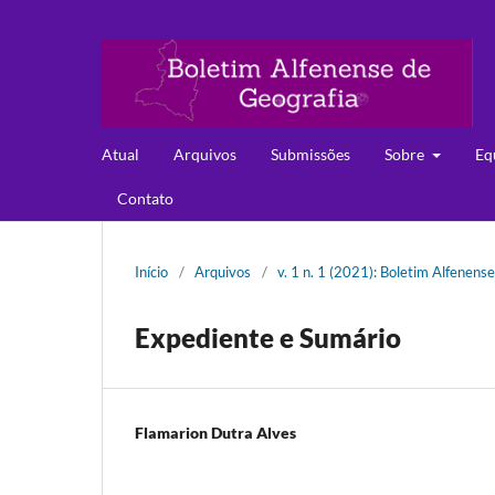
Atual
Arquivos
Submissões
Sobre
Eq
Contato
Início
/
Arquivos
/
v. 1 n. 1 (2021): Boletim Alfenens
Expediente e Sumário
Flamarion Dutra Alves