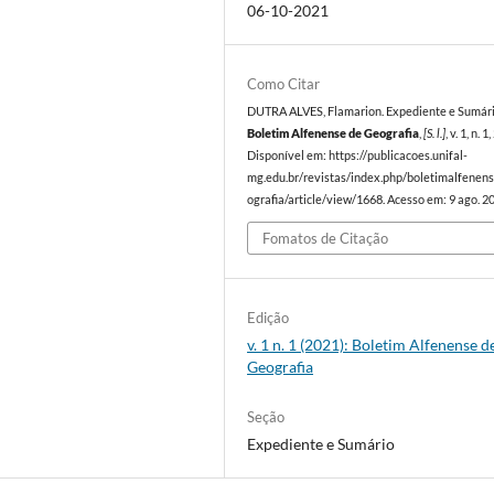
06-10-2021
Como Citar
DUTRA ALVES, Flamarion. Expediente e Sumári
Boletim Alfenense de Geografia
,
[S. l.]
, v. 1, n. 1
Disponível em: https://publicacoes.unifal-
mg.edu.br/revistas/index.php/boletimalfenen
ografia/article/view/1668. Acesso em: 9 ago. 2
Fomatos de Citação
Edição
v. 1 n. 1 (2021): Boletim Alfenense d
Geografia
Seção
Expediente e Sumário