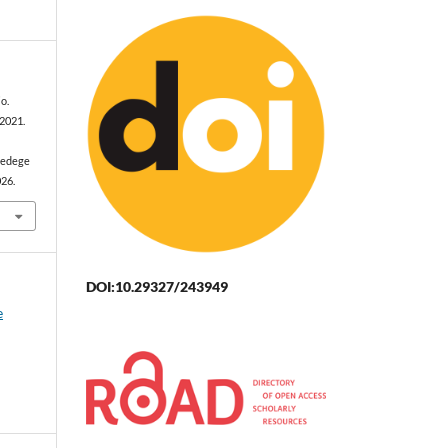
o.
, 2021.
sedege
026.
DOI:10.29327/243949
e