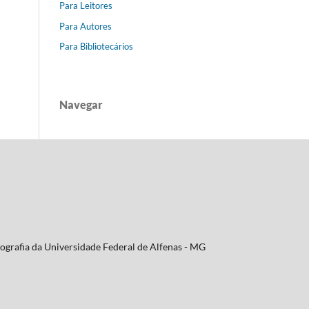
Para Leitores
Para Autores
Para Bibliotecários
Navegar
ografia da Universidade Federal de Alfenas - MG