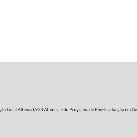
Seção Local Alfenas (AGB Alfenas) e do Programa de Pós-Graduação em Ge