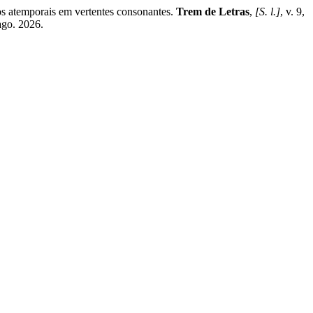
 atemporais em vertentes consonantes.
Trem de Letras
,
[S. l.]
, v. 9,
ago. 2026.