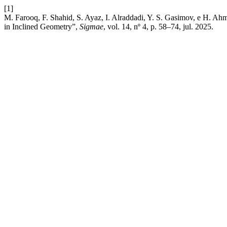
[1]
M. Farooq, F. Shahid, S. Ayaz, I. Alraddadi, Y. S. Gasimov, e H. Ah
in Inclined Geometry”,
Sigmae
, vol. 14, nº 4, p. 58–74, jul. 2025.