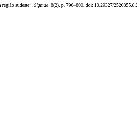
a região sudeste”,
Sigmae
, 8(2), p. 796–800. doi: 10.29327/2520355.8.