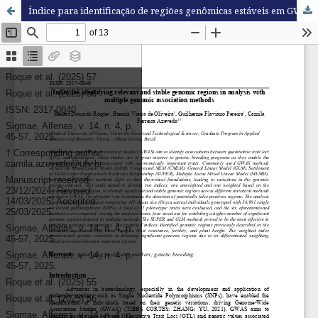
Índice para identificação de regiões genômicas estáveis em GWAS utilizando múltiplos métodos estatísticos