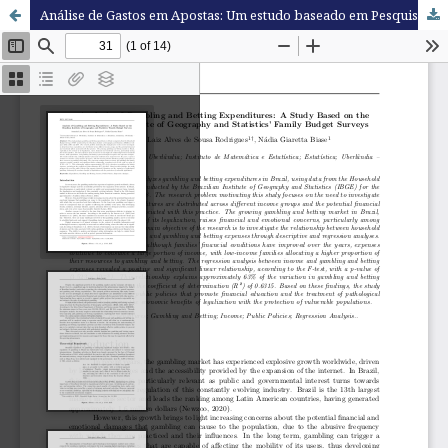
Análise de Gastos em Apostas: Um estudo baseado em Pesquisas de Orçamentos Familiares do Instituto Brasileiro de Geografia e Estatística