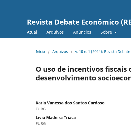
Revista Debate Econômico (R
Atual
Arquivos
Anúncios
Sobre
Início
/
Arquivos
/
v. 10 n. 1 (2024): Revista Deba
O uso de incentivos fiscai
desenvolvimento socioeco
Karla Vanessa dos Santos Cardoso
FURG
Lívia Madeira Triaca
FURG