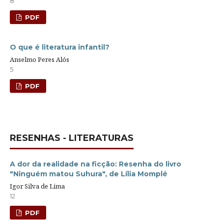
8
PDF
O que é literatura infantil?
Anselmo Peres Alós
5
PDF
RESENHAS - LITERATURAS
A dor da realidade na ficção: Resenha do livro
"Ninguém matou Suhura", de Lília Momplé
Igor Silva de Lima
12
PDF