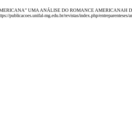
O-AMERICANA” UMA ANÁLISE DO ROMANCE AMERICANAH DE CH
tps://publicacoes.unifal-mg.edu.br/revistas/index.php/entreparenteses/a