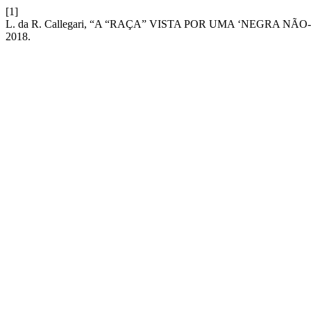
[1]
L. da R. Callegari, “A “RAÇA” VISTA POR UMA ‘NEG
2018.