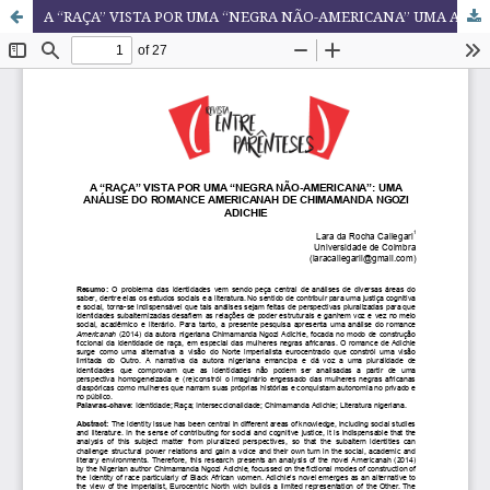
A “RAÇA” VISTA POR UMA “NEGRA NÃO-AMERICANA” UMA ANÁLISE DO ROMANCE AMERICANAH DE CHIMAMANDA NGOZI ADICHIE