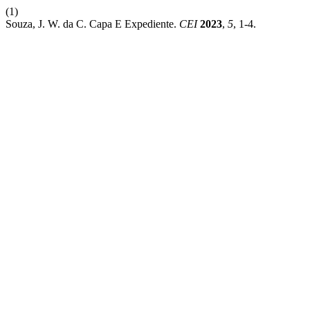
(1)
Souza, J. W. da C. Capa E Expediente.
CEI
2023
,
5
, 1-4.