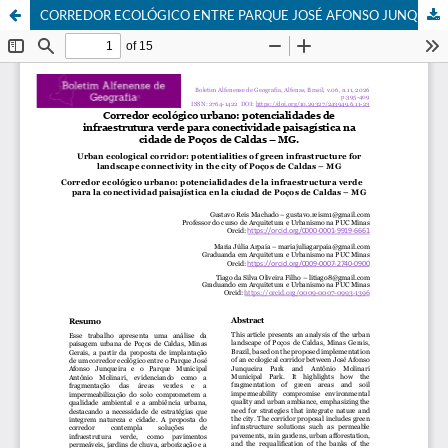
CORREDOR ECOLÓGICO ENTRE PARQUE JOSÉ AFONSO JUNQUEIRA E O PARQUE MUNICIPAL ANTÔNIO MOLINARI, POÇOS DE CALDAS - MG: